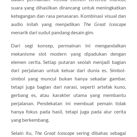
suara yang dihasilkan dirancang untuk meningkatkan
ketegangan dan rasa penasaran. Kombinasi visual dan
audio inilah yang menjadikan
The Great Icescape
menarik dari sudut pandang desain gim.
Dari segi konsep, permainan ini mengandalkan
mekanisme slot modern yang dipadukan dengan
elemen cerita. Setiap putaran seolah menjadi bagian
dari perjalanan untuk keluar dari dunia es. Simbol-
simbol yang muncul bukan hanya sekadar gambar,
tetapi juga bagian dari narasi, seperti artefak kuno,
gerbang es, atau karakter utama yang membantu
perjalanan. Pendekatan ini membuat pemain tidak
hanya fokus pada hasil, tetapi juga pada alur cerita
yang berkembang.
Selain itu,
The Great Icescape
sering dibahas sebagai