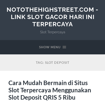
NOTOTHEHIGHSTREET.COM -
LINK SLOT GACOR HARI INI
TERPERCAYA
Slot Terpercaya
SHOW MENU
TAG:
SLOT DEPOSIT
Cara Mudah Bermain di Situs
Slot Terpercaya Menggunakan
Slot Deposit QRIS 5 Ribu