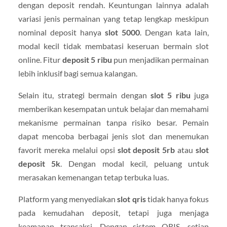
dengan deposit rendah. Keuntungan lainnya adalah
variasi jenis permainan yang tetap lengkap meskipun
nominal deposit hanya
slot 5000
. Dengan kata lain,
modal kecil tidak membatasi keseruan bermain slot
online. Fitur
deposit 5 ribu
pun menjadikan permainan
lebih inklusif bagi semua kalangan.
Selain itu, strategi bermain dengan
slot 5 ribu
juga
memberikan kesempatan untuk belajar dan memahami
mekanisme permainan tanpa risiko besar. Pemain
dapat mencoba berbagai jenis slot dan menemukan
favorit mereka melalui opsi
slot deposit 5rb
atau
slot
deposit 5k
. Dengan modal kecil, peluang untuk
merasakan kemenangan tetap terbuka luas.
Platform yang menyediakan
slot qris
tidak hanya fokus
pada kemudahan deposit, tetapi juga menjaga
keamanan transaksi. Dengan sistem QRIS, setiap