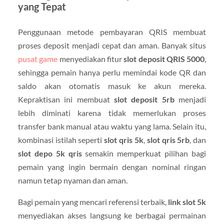
yang Tepat
Penggunaan metode pembayaran QRIS membuat
proses deposit menjadi cepat dan aman. Banyak situs
pusat game
menyediakan fitur
slot deposit QRIS 5000
,
sehingga pemain hanya perlu memindai kode QR dan
saldo akan otomatis masuk ke akun mereka.
Kepraktisan ini membuat
slot deposit 5rb
menjadi
lebih diminati karena tidak memerlukan proses
transfer bank manual atau waktu yang lama. Selain itu,
kombinasi istilah seperti
slot qris 5k
,
slot qris 5rb
, dan
slot depo 5k qris
semakin memperkuat pilihan bagi
pemain yang ingin bermain dengan nominal ringan
namun tetap nyaman dan aman.
Bagi pemain yang mencari referensi terbaik,
link slot 5k
menyediakan akses langsung ke berbagai permainan