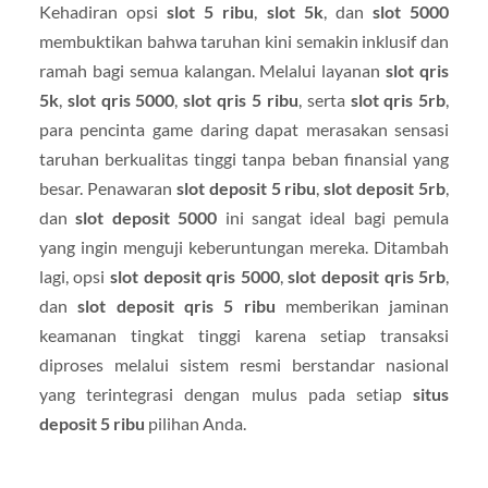
Kehadiran opsi
slot 5 ribu
,
slot 5k
, dan
slot 5000
membuktikan bahwa taruhan kini semakin inklusif dan
ramah bagi semua kalangan. Melalui layanan
slot qris
5k
,
slot qris 5000
,
slot qris 5 ribu
, serta
slot qris 5rb
,
para pencinta game daring dapat merasakan sensasi
taruhan berkualitas tinggi tanpa beban finansial yang
besar. Penawaran
slot deposit 5 ribu
,
slot deposit 5rb
,
dan
slot deposit 5000
ini sangat ideal bagi pemula
yang ingin menguji keberuntungan mereka. Ditambah
lagi, opsi
slot deposit qris 5000
,
slot deposit qris 5rb
,
dan
slot deposit qris 5 ribu
memberikan jaminan
keamanan tingkat tinggi karena setiap transaksi
diproses melalui sistem resmi berstandar nasional
yang terintegrasi dengan mulus pada setiap
situs
deposit 5 ribu
pilihan Anda.