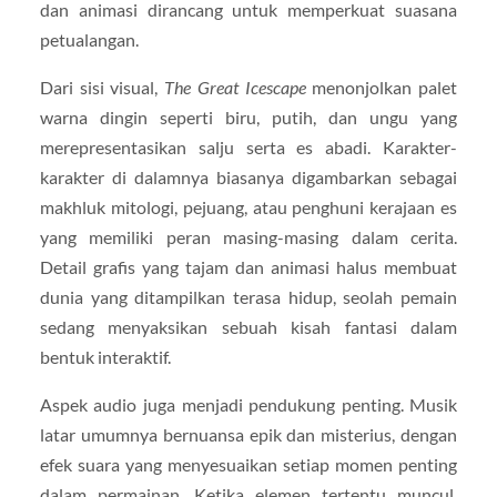
dan animasi dirancang untuk memperkuat suasana
petualangan.
Dari sisi visual,
The Great Icescape
menonjolkan palet
warna dingin seperti biru, putih, dan ungu yang
merepresentasikan salju serta es abadi. Karakter-
karakter di dalamnya biasanya digambarkan sebagai
makhluk mitologi, pejuang, atau penghuni kerajaan es
yang memiliki peran masing-masing dalam cerita.
Detail grafis yang tajam dan animasi halus membuat
dunia yang ditampilkan terasa hidup, seolah pemain
sedang menyaksikan sebuah kisah fantasi dalam
bentuk interaktif.
Aspek audio juga menjadi pendukung penting. Musik
latar umumnya bernuansa epik dan misterius, dengan
efek suara yang menyesuaikan setiap momen penting
dalam permainan. Ketika elemen tertentu muncul,