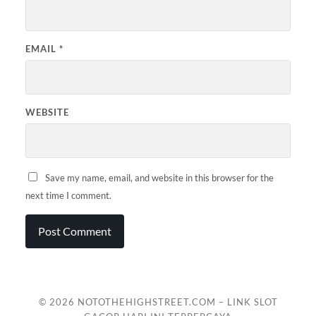
EMAIL
*
WEBSITE
Save my name, email, and website in this browser for the
next time I comment.
© 2026
NOTOTHEHIGHSTREET.COM – LINK SLOT