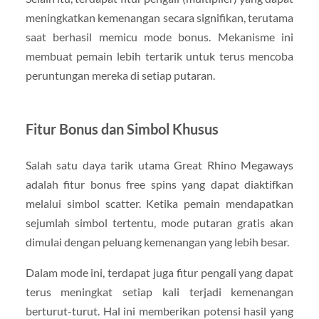
meningkatkan kemenangan secara signifikan, terutama
saat berhasil memicu mode bonus. Mekanisme ini
membuat pemain lebih tertarik untuk terus mencoba
peruntungan mereka di setiap putaran.
Fitur Bonus dan Simbol Khusus
Salah satu daya tarik utama
Great Rhino Megaways
adalah fitur bonus free spins yang dapat diaktifkan
melalui simbol scatter. Ketika pemain mendapatkan
sejumlah simbol tertentu, mode putaran gratis akan
dimulai dengan peluang kemenangan yang lebih besar.
Dalam mode ini, terdapat juga fitur pengali yang dapat
terus meningkat setiap kali terjadi kemenangan
berturut-turut. Hal ini memberikan potensi hasil yang