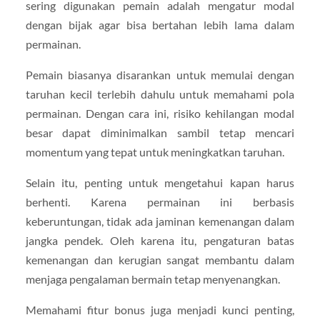
sering digunakan pemain adalah mengatur modal
dengan bijak agar bisa bertahan lebih lama dalam
permainan.
Pemain biasanya disarankan untuk memulai dengan
taruhan kecil terlebih dahulu untuk memahami pola
permainan. Dengan cara ini, risiko kehilangan modal
besar dapat diminimalkan sambil tetap mencari
momentum yang tepat untuk meningkatkan taruhan.
Selain itu, penting untuk mengetahui kapan harus
berhenti. Karena permainan ini berbasis
keberuntungan, tidak ada jaminan kemenangan dalam
jangka pendek. Oleh karena itu, pengaturan batas
kemenangan dan kerugian sangat membantu dalam
menjaga pengalaman bermain tetap menyenangkan.
Memahami fitur bonus juga menjadi kunci penting,