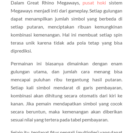
Dalam
Great Rhino Megaways
,
pusat hoki
sistem
Megaways menjadi inti dari gameplay. Setiap gulungan
dapat menampilkan jumlah simbol yang berbeda di
setiap putaran, menciptakan ribuan kemungkinan
kombinasi kemenangan. Hal ini membuat setiap spin
terasa unik karena tidak ada pola tetap yang bisa
diprediksi.
Permainan ini biasanya dimainkan dengan enam
gulungan utama, dan jumlah cara menang bisa
mencapai puluhan ribu tergantung hasil putaran.
Setiap kali simbol mendarat di garis pembayaran,
kombinasi akan dihitung secara otomatis dari kiri ke
kanan. Jika pemain mendapatkan simbol yang cocok
secara beruntun, maka kemenangan akan diberikan
sesuai nilai yang tertera pada tabel pembayaran.
Selain itu, terdapat fitur pengali (multiplier) yang dapat