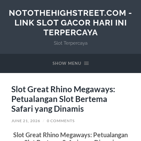
NOTOTHEHIGHSTREET.COM -
LINK SLOT GACOR HARI INI
TERPERCAYA
Slot Terpercaya
SHOW MENU
Slot Great Rhino Megaways:
Petualangan Slot Bertema
Safari yang Dinamis
JUNE 21, 2026
/
0 COMMENTS
Slot
Great Rhino Megaways
: Petualangan