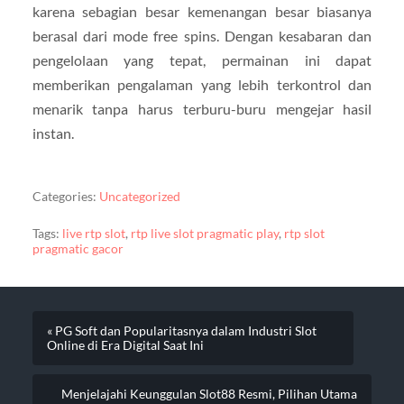
karena sebagian besar kemenangan besar biasanya
berasal dari mode free spins. Dengan kesabaran dan
pengelolaan yang tepat, permainan ini dapat
memberikan pengalaman yang lebih terkontrol dan
menarik tanpa harus terburu-buru mengejar hasil
instan.
Categories:
Uncategorized
Tags:
live rtp slot
,
rtp live slot pragmatic play
,
rtp slot
pragmatic gacor
« PG Soft dan Popularitasnya dalam Industri Slot
Online di Era Digital Saat Ini
Menjelajahi Keunggulan Slot88 Resmi, Pilihan Utama