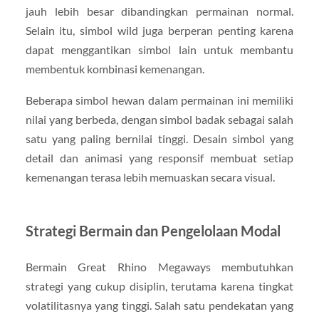
jauh lebih besar dibandingkan permainan normal.
Selain itu, simbol wild juga berperan penting karena
dapat menggantikan simbol lain untuk membantu
membentuk kombinasi kemenangan.
Beberapa simbol hewan dalam permainan ini memiliki
nilai yang berbeda, dengan simbol badak sebagai salah
satu yang paling bernilai tinggi. Desain simbol yang
detail dan animasi yang responsif membuat setiap
kemenangan terasa lebih memuaskan secara visual.
Strategi Bermain dan Pengelolaan Modal
Bermain
Great Rhino Megaways
membutuhkan
strategi yang cukup disiplin, terutama karena tingkat
volatilitasnya yang tinggi. Salah satu pendekatan yang