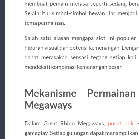
membuat pemain merasa seperti sedang berad
Selain itu, simbol-simbol hewan liar menjad
tema permainan.
Salah satu alasan mengapa slot ini populer
hiburan visual dan potensi kemenangan. Dengan 
dapat merasakan sensasi tegang setiap kali 
mendekati kombinasi kemenangan besar.
Mekanisme Permainan
Megaways
Dalam
Great Rhino Megaways
,
pusat hoki
s
gameplay. Setiap gulungan dapat menampilkan 