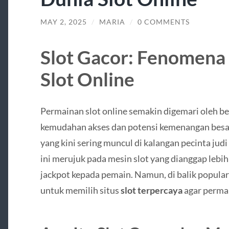
MAY 2, 2025
/
MARIA
/
0 COMMENTS
Slot Gacor: Fenomena 
Slot Online
Permainan slot online semakin digemari oleh b
kemudahan akses dan potensi kemenangan besar 
yang kini sering muncul di kalangan pecinta judi
ini merujuk pada mesin slot yang dianggap leb
jackpot kepada pemain. Namun, di balik popular
untuk memilih situs
slot terpercaya
agar permai