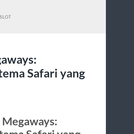
 SLOT
gaways:
tema Safari yang
o Megaways
:
tema Safari yang