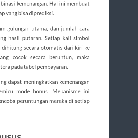
binasi kemenangan. Hal ini membuat
ap yang bisa diprediksi.
am gulungan utama, dan jumlah cara
g hasil putaran. Setiap kali simbol
dihitung secara otomatis dari kiri ke
ang cocok secara beruntun, maka
rtera pada tabel pembayaran.
r) yang dapat meningkatkan kemenangan
 memicu mode bonus. Mekanisme ini
encoba peruntungan mereka di setiap
husus