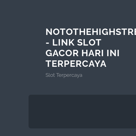
NOTOTHEHIGHSTR
- LINK SLOT
GACOR HARI INI
TERPERCAYA
Slot Terpercaya