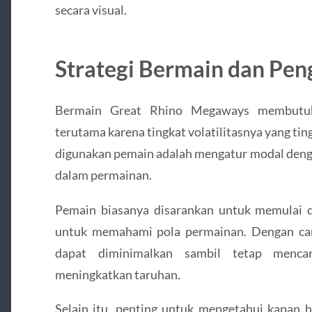
secara visual.
Strategi Bermain dan Pen
Bermain
Great Rhino Megaways
membutuhk
terutama karena tingkat volatilitasnya yang tin
digunakan pemain adalah mengatur modal dengan
dalam permainan.
Pemain biasanya disarankan untuk memulai de
untuk memahami pola permainan. Dengan cara 
dapat diminimalkan sambil tetap menc
meningkatkan taruhan.
Selain itu, penting untuk mengetahui kapan h