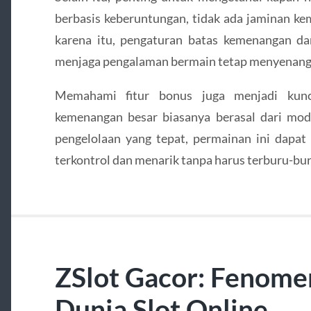
berbasis keberuntungan, tidak ada jaminan k
karena itu, pengaturan batas kemenangan d
menjaga pengalaman bermain tetap menyenang
Memahami fitur bonus juga menjadi kunci
kemenangan besar biasanya berasal dari mod
pengelolaan yang tepat, permainan ini dapa
terkontrol dan menarik tanpa harus terburu-bur
ZSlot Gacor: Fenome
Dunia Slot Online