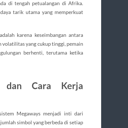
a di tengah petualangan di Afrika.
i daya tarik utama yang memperkuat
 adalah karena keseimbangan antara
volatilitas yang cukup tinggi, pemain
gulungan berhenti, terutama ketika
 dan Cara Kerja
istem Megaways menjadi inti dari
jumlah simbol yang berbeda di setiap