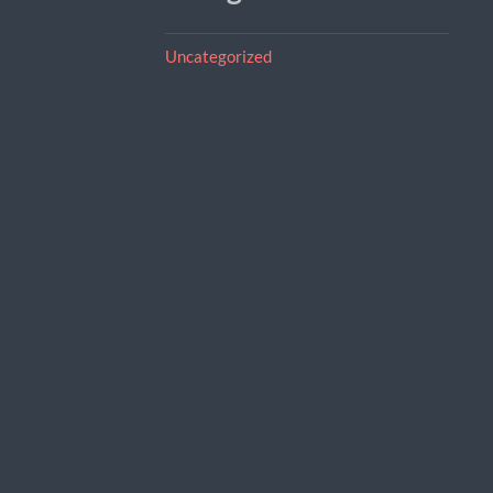
Uncategorized