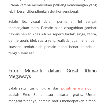
utama karena memberikan peluang kemenangan yang
lebih besar dibandingkan slot konvensional.
Selain itu, visual dalam permainan ini sangat
memanjakan mata. Pemain akan disuguhkan gambar
hewan-hewan khas Afrika seperti badak, singa, zebra,
dan jerapah. Efek suara yang realistis juga menambah
suasana seolah-olah pemain benar-benar berada di
tengah alam liar.
Fitur Menarik dalam Great Rhino
Megaways
Salah satu fitur unggulan dari
pusatmenang slot
ini
adalah Free Spins atau putaran gratis. Untuk
mengaktifkannya, pemain harus mendapatkan simbol