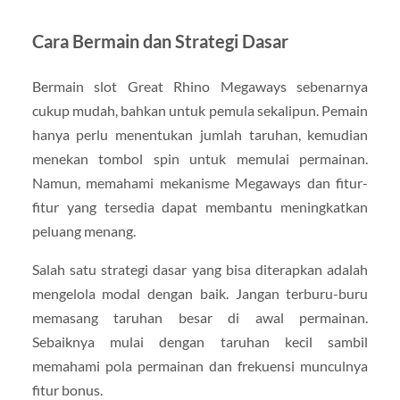
Cara Bermain dan Strategi Dasar
Bermain slot Great Rhino Megaways sebenarnya
cukup mudah, bahkan untuk pemula sekalipun. Pemain
hanya perlu menentukan jumlah taruhan, kemudian
menekan tombol spin untuk memulai permainan.
Namun, memahami mekanisme Megaways dan fitur-
fitur yang tersedia dapat membantu meningkatkan
peluang menang.
Salah satu strategi dasar yang bisa diterapkan adalah
mengelola modal dengan baik. Jangan terburu-buru
memasang taruhan besar di awal permainan.
Sebaiknya mulai dengan taruhan kecil sambil
memahami pola permainan dan frekuensi munculnya
fitur bonus.