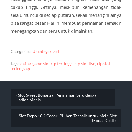
cukup tinggi. Artinya, meskipun kemenangan tidak
selalu muncul di setiap putaran, sekali menang nilainya
bisa sangat besar. Hal ini membuat permainan semakin
menegangkan dan seru untuk dimainkan.
Categories:
Uncategorized
Tags:
daftar game slot rtp tertinggi
,
rtp slot live
,
rtp slot
terlengkap
« Slot Sweet Bonanza: Permainan Seru dengan
Hadiah Manis
Slot Depo 10K Gacor: Pilihan Terbaik untuk Main Slot
Modal Kecil »