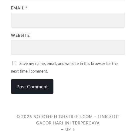
EMAIL
*
WEBSITE
Save my name, email, and website in this browser for the
next time I comment.
© 2026
NOTOTHEHIGHSTREET.COM – LINK SLOT
GACOR HARI INI TERPERCAYA
—
UP ↑