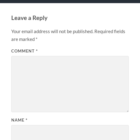
Leave a Reply
Your email address will not be published.
Required fields
are marked
*
COMMENT
*
NAME
*