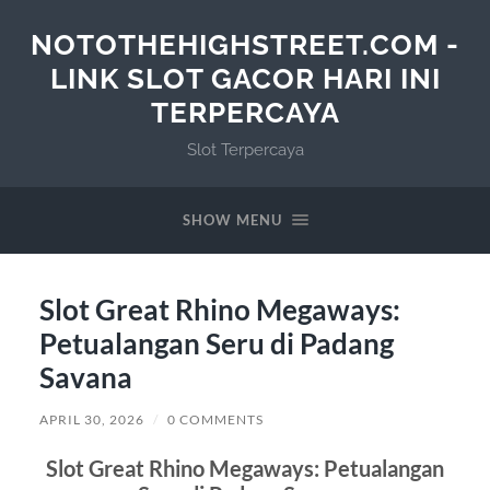
NOTOTHEHIGHSTREET.COM -
LINK SLOT GACOR HARI INI
TERPERCAYA
Slot Terpercaya
SHOW MENU
Slot Great Rhino Megaways:
Petualangan Seru di Padang
Savana
APRIL 30, 2026
/
0 COMMENTS
Slot Great Rhino Megaways: Petualangan