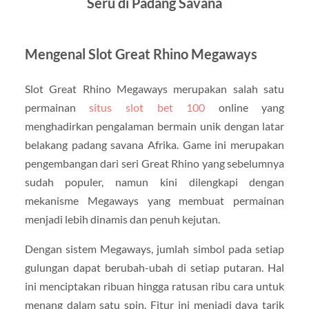
Seru di Padang Savana
Mengenal Slot Great Rhino Megaways
Slot Great Rhino Megaways merupakan salah satu
permainan
situs slot bet 100
online yang
menghadirkan pengalaman bermain unik dengan latar
belakang padang savana Afrika. Game ini merupakan
pengembangan dari seri Great Rhino yang sebelumnya
sudah populer, namun kini dilengkapi dengan
mekanisme Megaways yang membuat permainan
menjadi lebih dinamis dan penuh kejutan.
Dengan sistem Megaways, jumlah simbol pada setiap
gulungan dapat berubah-ubah di setiap putaran. Hal
ini menciptakan ribuan hingga ratusan ribu cara untuk
menang dalam satu spin. Fitur ini menjadi daya tarik