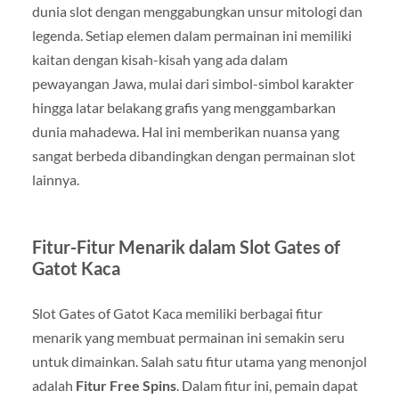
dunia slot dengan menggabungkan unsur mitologi dan
legenda. Setiap elemen dalam permainan ini memiliki
kaitan dengan kisah-kisah yang ada dalam
pewayangan Jawa, mulai dari simbol-simbol karakter
hingga latar belakang grafis yang menggambarkan
dunia mahadewa. Hal ini memberikan nuansa yang
sangat berbeda dibandingkan dengan permainan slot
lainnya.
Fitur-Fitur Menarik dalam Slot Gates of
Gatot Kaca
Slot Gates of Gatot Kaca memiliki berbagai fitur
menarik yang membuat permainan ini semakin seru
untuk dimainkan. Salah satu fitur utama yang menonjol
adalah
Fitur Free Spins
. Dalam fitur ini, pemain dapat