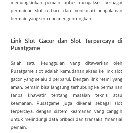
memungkinkan pemain untuk mengakses berbagai
permainan slot terbaru dan menikmati pengalaman
bermain yang seru dan menguntungkan.
Link Slot Gacor dan Slot Terpercaya di
Pusatgame
Salah satu keunggulan yang ditawarkan oleh
Pusatgame slot adalah kemudahan akses ke link slot
gacor yang selalu diperbarui. Dengan link resmi yang
aman, pemain bisa langsung terhubung ke permainan
tanpa khawatir tentang masalah teknis atau
keamanan. Pusatgame juga dikenal sebagai slot
terpercaya, dengan sistem keamanan yang canggih
untuk melindungi data pribadi dan transaksi finansial
pemain.