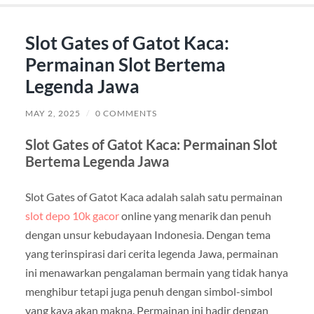
Slot Gates of Gatot Kaca:
Permainan Slot Bertema
Legenda Jawa
MAY 2, 2025
/
0 COMMENTS
Slot Gates of Gatot Kaca: Permainan Slot
Bertema Legenda Jawa
Slot Gates of Gatot Kaca adalah salah satu permainan
slot depo 10k gacor
online yang menarik dan penuh
dengan unsur kebudayaan Indonesia. Dengan tema
yang terinspirasi dari cerita legenda Jawa, permainan
ini menawarkan pengalaman bermain yang tidak hanya
menghibur tetapi juga penuh dengan simbol-simbol
yang kaya akan makna. Permainan ini hadir dengan