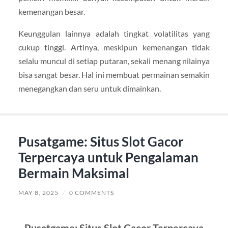
kemenangan besar.
Keunggulan lainnya adalah tingkat volatilitas yang
cukup tinggi. Artinya, meskipun kemenangan tidak
selalu muncul di setiap putaran, sekali menang nilainya
bisa sangat besar. Hal ini membuat permainan semakin
menegangkan dan seru untuk dimainkan.
Pusatgame: Situs Slot Gacor
Terpercaya untuk Pengalaman
Bermain Maksimal
MAY 8, 2025
/
0 COMMENTS