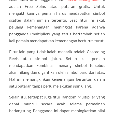
adalah Free Spins atau putaran gratis. Untuk
mengaktifkannya, pemain harus mendapatkan simbol
scatter dalam jumlah tertentu. Saat fitur ini aktif,
peluang kemenangan meningkat karena adanya
pengganda (multiplier) yang terus bertambah setiap
kali pemain mendapatkan kemenangan berturut-turut.
Fitur lain yang tidak kalah menarik adalah Cascading
Reels atau simbol jatuh. Setiap kali pemain
mendapatkan kombinasi menang, simbol tersebut
akan hilang dan digantikan oleh simbol baru dari atas.
Hal ini memungkinkan kemenangan beruntun dalam
satu putaran tanpa perlu melakukan spin ulang.
Selain itu, terdapat juga fitur Random Multiplier yang
dapat muncul secara acak selama permainan
berlangsung. Pengganda ini dapat meningkatkan nilai