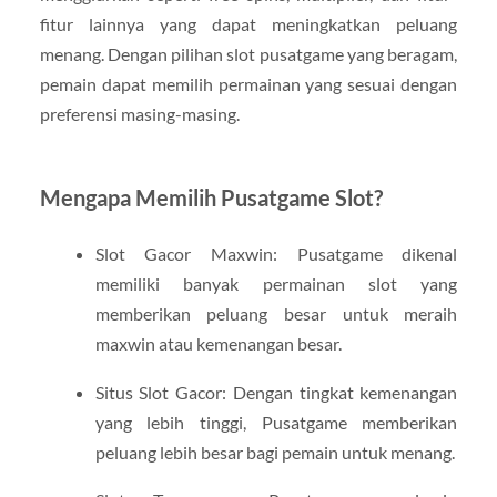
fitur lainnya yang dapat meningkatkan peluang
menang. Dengan pilihan slot pusatgame yang beragam,
pemain dapat memilih permainan yang sesuai dengan
preferensi masing-masing.
Mengapa Memilih Pusatgame Slot?
Slot Gacor Maxwin: Pusatgame dikenal
memiliki banyak permainan slot yang
memberikan peluang besar untuk meraih
maxwin atau kemenangan besar.
Situs Slot Gacor: Dengan tingkat kemenangan
yang lebih tinggi, Pusatgame memberikan
peluang lebih besar bagi pemain untuk menang.