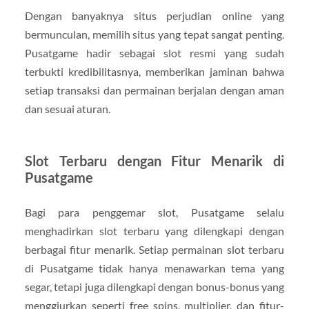
Dengan banyaknya situs perjudian online yang
bermunculan, memilih situs yang tepat sangat penting.
Pusatgame hadir sebagai slot resmi yang sudah
terbukti kredibilitasnya, memberikan jaminan bahwa
setiap transaksi dan permainan berjalan dengan aman
dan sesuai aturan.
Slot Terbaru dengan Fitur Menarik di
Pusatgame
Bagi para penggemar slot, Pusatgame selalu
menghadirkan slot terbaru yang dilengkapi dengan
berbagai fitur menarik. Setiap permainan slot terbaru
di Pusatgame tidak hanya menawarkan tema yang
segar, tetapi juga dilengkapi dengan bonus-bonus yang
menggiurkan seperti free spins, multiplier, dan fitur-