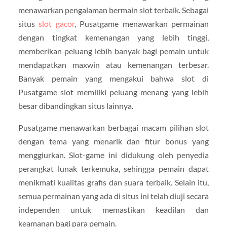
menawarkan pengalaman bermain slot terbaik. Sebagai
situs
slot gacor
, Pusatgame menawarkan permainan
dengan tingkat kemenangan yang lebih tinggi,
memberikan peluang lebih banyak bagi pemain untuk
mendapatkan maxwin atau kemenangan terbesar.
Banyak pemain yang mengakui bahwa slot di
Pusatgame slot memiliki peluang menang yang lebih
besar dibandingkan situs lainnya.
Pusatgame menawarkan berbagai macam pilihan slot
dengan tema yang menarik dan fitur bonus yang
menggiurkan. Slot-game ini didukung oleh penyedia
perangkat lunak terkemuka, sehingga pemain dapat
menikmati kualitas grafis dan suara terbaik. Selain itu,
semua permainan yang ada di situs ini telah diuji secara
independen untuk memastikan keadilan dan
keamanan bagi para pemain.