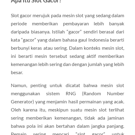
Slot gacor merujuk pada mesin slot yang sedang dalam
periode memberikan pembayaran lebih banyak
daripada biasanya. Istilah “gacor” sendiri berasal dari
kata “gacor” yang dalam bahasa gaul Indonesia berarti
berbunyi keras atau sering. Dalam konteks mesin slot,
ini berarti mesin tersebut sedang aktif memberikan
kemenangan lebih sering dan dengan jumlah yang lebih
besar.
Namun, penting untuk dicatat bahwa mesin slot
menggunakan sistem RNG (Random Number
Generator) yang menjamin hasil permainan yang acak.
Oleh karena itu, meskipun suatu mesin slot terlihat
sering memberikan kemenangan, tidak ada jaminan
bahwa pola ini akan bertahan dalam jangka panjang.
Pemain sering mencari “slot gacor” untuk