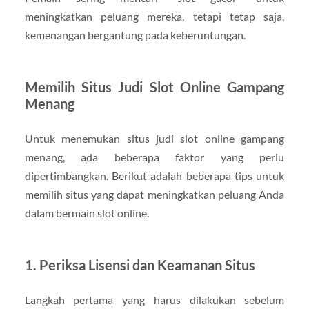
meningkatkan peluang mereka, tetapi tetap saja,
kemenangan bergantung pada keberuntungan.
Memilih Situs Judi Slot Online Gampang
Menang
Untuk menemukan situs judi slot online gampang
menang, ada beberapa faktor yang perlu
dipertimbangkan. Berikut adalah beberapa tips untuk
memilih situs yang dapat meningkatkan peluang Anda
dalam bermain slot online.
1. Periksa Lisensi dan Keamanan Situs
Langkah pertama yang harus dilakukan sebelum