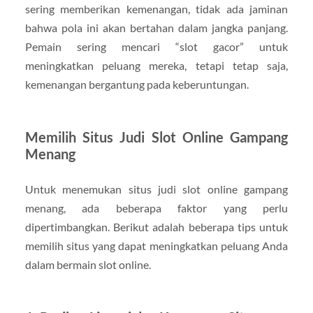
sering memberikan kemenangan, tidak ada jaminan
bahwa pola ini akan bertahan dalam jangka panjang.
Pemain sering mencari “slot gacor” untuk
meningkatkan peluang mereka, tetapi tetap saja,
kemenangan bergantung pada keberuntungan.
Memilih Situs Judi Slot Online Gampang
Menang
Untuk menemukan situs judi slot online gampang
menang, ada beberapa faktor yang perlu
dipertimbangkan. Berikut adalah beberapa tips untuk
memilih situs yang dapat meningkatkan peluang Anda
dalam bermain slot online.