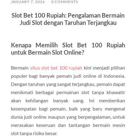
JANUARY 7, 2026
/
0 COMMENTS
Slot Bet 100 Rupiah: Pengalaman Bermain
Judi Slot dengan Taruhan Terjangkau
Kenapa Memilih Slot Bet 100 Rupiah
untuk Bermain Slot Online?
Bermain
situs slot bet 100
rupiah
kini menjadi pilihan
populer bagi banyak pemain judi online di Indonesia.
Dengan taruhan yang sangat terjangkau, pemain dapat
menikmati berbagai permainan slot tanpa khawatir
akan kehilangan banyak uang. Ini memberikan
kesempatan bagi pemain, baik yang baru mengenal
dunia judi online maupun yang berpengalaman, untuk
merasakan keseruan dan tantangan bermain mesin
slot tanpa risiko besar.