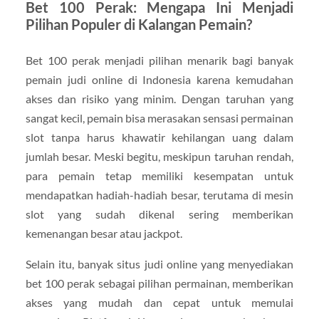
Bet 100 Perak: Mengapa Ini Menjadi
Pilihan Populer di Kalangan Pemain?
Bet 100 perak menjadi pilihan menarik bagi banyak
pemain judi online di Indonesia karena kemudahan
akses dan risiko yang minim. Dengan taruhan yang
sangat kecil, pemain bisa merasakan sensasi permainan
slot tanpa harus khawatir kehilangan uang dalam
jumlah besar. Meski begitu, meskipun taruhan rendah,
para pemain tetap memiliki kesempatan untuk
mendapatkan hadiah-hadiah besar, terutama di mesin
slot yang sudah dikenal sering memberikan
kemenangan besar atau jackpot.
Selain itu, banyak situs judi online yang menyediakan
bet 100 perak sebagai pilihan permainan, memberikan
akses yang mudah dan cepat untuk memulai