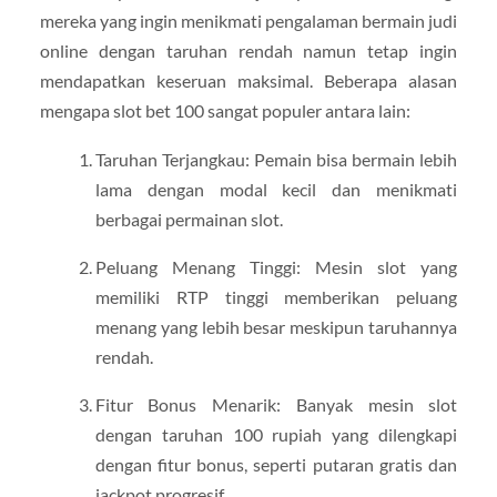
mereka yang ingin menikmati pengalaman bermain judi
online dengan taruhan rendah namun tetap ingin
mendapatkan keseruan maksimal. Beberapa alasan
mengapa slot bet 100 sangat populer antara lain:
Taruhan Terjangkau: Pemain bisa bermain lebih
lama dengan modal kecil dan menikmati
berbagai permainan slot.
Peluang Menang Tinggi: Mesin slot yang
memiliki RTP tinggi memberikan peluang
menang yang lebih besar meskipun taruhannya
rendah.
Fitur Bonus Menarik: Banyak mesin slot
dengan taruhan 100 rupiah yang dilengkapi
dengan fitur bonus, seperti putaran gratis dan
jackpot progresif.