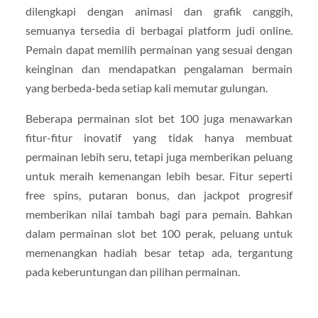
dilengkapi dengan animasi dan grafik canggih,
semuanya tersedia di berbagai platform judi online.
Pemain dapat memilih permainan yang sesuai dengan
keinginan dan mendapatkan pengalaman bermain
yang berbeda-beda setiap kali memutar gulungan.
Beberapa permainan slot bet 100 juga menawarkan
fitur-fitur inovatif yang tidak hanya membuat
permainan lebih seru, tetapi juga memberikan peluang
untuk meraih kemenangan lebih besar. Fitur seperti
free spins, putaran bonus, dan jackpot progresif
memberikan nilai tambah bagi para pemain. Bahkan
dalam permainan slot bet 100 perak, peluang untuk
memenangkan hadiah besar tetap ada, tergantung
pada keberuntungan dan pilihan permainan.