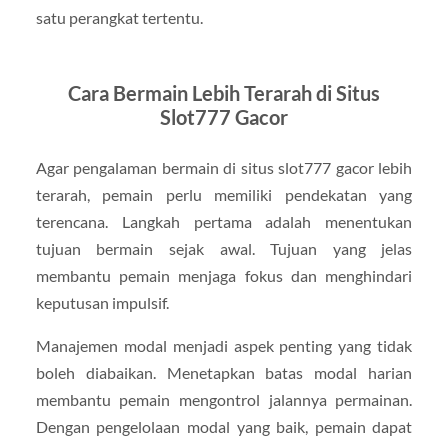
satu perangkat tertentu.
Cara Bermain Lebih Terarah di Situs
Slot777 Gacor
Agar pengalaman bermain di situs slot777 gacor lebih
terarah, pemain perlu memiliki pendekatan yang
terencana. Langkah pertama adalah menentukan
tujuan bermain sejak awal. Tujuan yang jelas
membantu pemain menjaga fokus dan menghindari
keputusan impulsif.
Manajemen modal menjadi aspek penting yang tidak
boleh diabaikan. Menetapkan batas modal harian
membantu pemain mengontrol jalannya permainan.
Dengan pengelolaan modal yang baik, pemain dapat