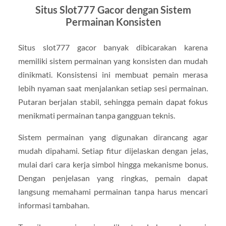
Situs Slot777 Gacor dengan Sistem
Permainan Konsisten
Situs slot777 gacor banyak dibicarakan karena
memiliki sistem permainan yang konsisten dan mudah
dinikmati. Konsistensi ini membuat pemain merasa
lebih nyaman saat menjalankan setiap sesi permainan.
Putaran berjalan stabil, sehingga pemain dapat fokus
menikmati permainan tanpa gangguan teknis.
Sistem permainan yang digunakan dirancang agar
mudah dipahami. Setiap fitur dijelaskan dengan jelas,
mulai dari cara kerja simbol hingga mekanisme bonus.
Dengan penjelasan yang ringkas, pemain dapat
langsung memahami permainan tanpa harus mencari
informasi tambahan.