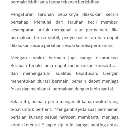
bermain lebih lama tanpa tekanan berlebihan.
Pengaturan taruhan sebaiknya dilakukan secara
bertahap. Memulai dari taruhan kecil memberi
kesempatan untuk mengenali alur permainan. Jika
permainan terasa stabil, penyesuaian taruhan dapat
dilakukan secara perlahan sesuai kondisi permainan.
Mengatur waktu bermain juga sangat disarankan.
Bermain terlalu lama dapat menurunkan konsentrasi
dan memengaruhi kualitas keputusan. Dengan
menentukan durasi bermain, pemain dapat menjaga
fokus dan menikmati permainan dengan lebih santai.
Selain itu, pemain perlu mengenali kapan waktu yang
tepat untuk berhenti. Mengambil jeda saat permainan
berjalan kurang sesuai harapan membantu menjaga
kondisi mental. Sikap disiplin ini sangat penting untuk