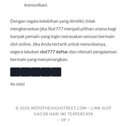
komunikasi.
Dengan segala kelebihan yang dimiliki, tidak
mengherankan jika Slot777 menjadi pilihan utama bagi
banyak pemain yang ingin merasakan sensasi bermain
slot online. Jika Anda tertarik untuk mencobanya,
segera lakukan
slot777 daftar
dan nikmati pengalaman
bermain yang menyenangkan.
4o mini
© 2026
NOTOTHEHIGHSTREET.COM – LINK SLOT
GACOR HARI INI TERPERCAYA
—
UP ↑