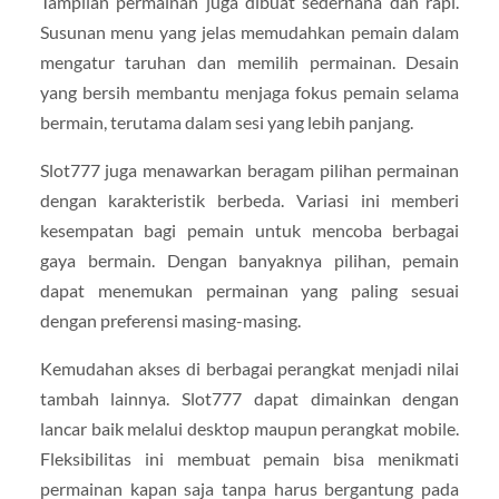
Tampilan permainan juga dibuat sederhana dan rapi.
Susunan menu yang jelas memudahkan pemain dalam
mengatur taruhan dan memilih permainan. Desain
yang bersih membantu menjaga fokus pemain selama
bermain, terutama dalam sesi yang lebih panjang.
Slot777 juga menawarkan beragam pilihan permainan
dengan karakteristik berbeda. Variasi ini memberi
kesempatan bagi pemain untuk mencoba berbagai
gaya bermain. Dengan banyaknya pilihan, pemain
dapat menemukan permainan yang paling sesuai
dengan preferensi masing-masing.
Kemudahan akses di berbagai perangkat menjadi nilai
tambah lainnya. Slot777 dapat dimainkan dengan
lancar baik melalui desktop maupun perangkat mobile.
Fleksibilitas ini membuat pemain bisa menikmati
permainan kapan saja tanpa harus bergantung pada