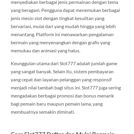
menyediakan berbagai jenis permainan dengan tema
yang beragam. Pengguna dapat menemukan berbagai
jenis mesin slot dengan tingkat kesulitan yang
bervariasi, mulai dari yang mudah hingga yang lebih
menantang. Platform ini menawarkan pengalaman
bermain yang menyenangkan dengan grafis yang
memukau dan animasi yang halus.
Keunggulan utama dari Slot777 adalah jumlah game
yang sangat banyak. Selain itu, sistem pembayaran
yang cepat dan layanan pelanggan yang responsif
menjadi nilai tambah bagi situs ini. Slot777 juga sering
mengadakan berbagai promosi dan bonus menarik
bagi pemain baru maupun pemain lama, yang
membuatnya semakin diminati.