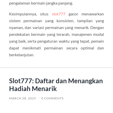
pengalaman bermain jangka panjang.
Kesimpulannya, situs
slot777
gacor menawarkan
sistem permainan yang konsisten, tampilan yang
nyaman, dan variasi permainan yang menarik. Dengan
pendekatan bermain yang terarah, manajemen modal
yang baik, serta pengaturan waktu yang tepat, pemain
dapat menikmati permainan secara optimal dan
berkelanjutan.
Slot777: Daftar dan Menangkan
Hadiah Menarik
MARCH 28, 2025
/
0 COMMENTS