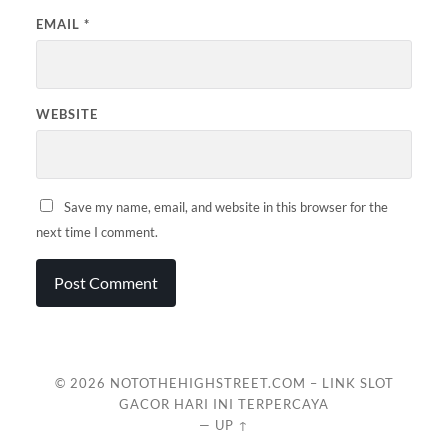
EMAIL
*
WEBSITE
Save my name, email, and website in this browser for the
next time I comment.
© 2026
NOTOTHEHIGHSTREET.COM – LINK SLOT
GACOR HARI INI TERPERCAYA
—
UP ↑