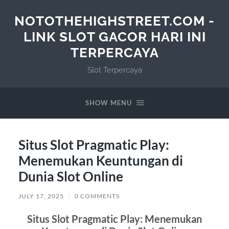
NOTOTHEHIGHSTREET.COM -
LINK SLOT GACOR HARI INI
TERPERCAYA
Slot Terpercaya
SHOW MENU
Situs Slot Pragmatic Play:
Menemukan Keuntungan di
Dunia Slot Online
JULY 17, 2025
/
0 COMMENTS
Situs Slot Pragmatic Play: Menemukan