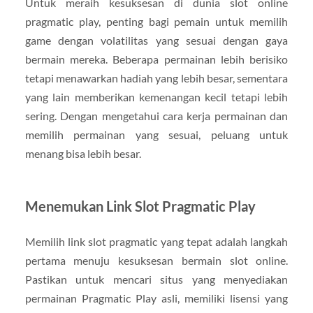
Untuk meraih kesuksesan di dunia slot online
pragmatic play, penting bagi pemain untuk memilih
game dengan volatilitas yang sesuai dengan gaya
bermain mereka. Beberapa permainan lebih berisiko
tetapi menawarkan hadiah yang lebih besar, sementara
yang lain memberikan kemenangan kecil tetapi lebih
sering. Dengan mengetahui cara kerja permainan dan
memilih permainan yang sesuai, peluang untuk
menang bisa lebih besar.
Menemukan Link Slot Pragmatic Play
Memilih link slot pragmatic yang tepat adalah langkah
pertama menuju kesuksesan bermain slot online.
Pastikan untuk mencari situs yang menyediakan
permainan Pragmatic Play asli, memiliki lisensi yang