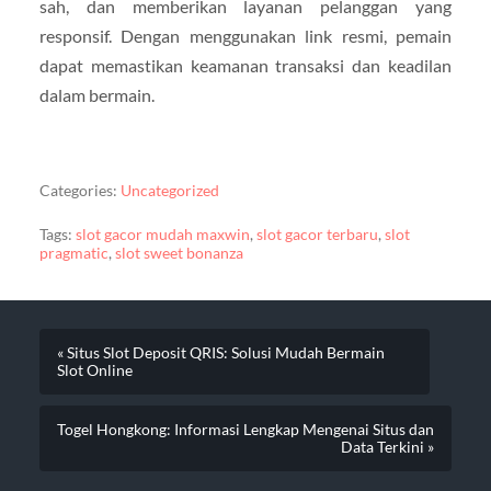
sah, dan memberikan layanan pelanggan yang
responsif. Dengan menggunakan link resmi, pemain
dapat memastikan keamanan transaksi dan keadilan
dalam bermain.
Categories:
Uncategorized
Tags:
slot gacor mudah maxwin
,
slot gacor terbaru
,
slot
pragmatic
,
slot sweet bonanza
« Situs Slot Deposit QRIS: Solusi Mudah Bermain
Slot Online
Togel Hongkong: Informasi Lengkap Mengenai Situs dan
Data Terkini »