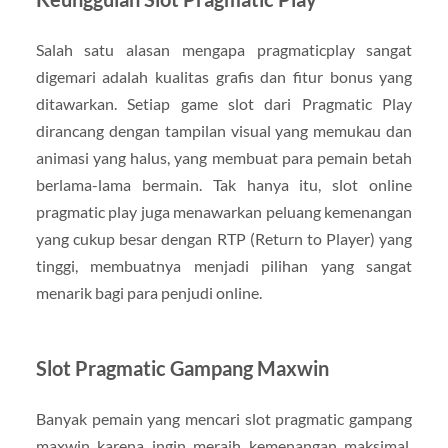
Salah satu alasan mengapa pragmaticplay sangat
digemari adalah kualitas grafis dan fitur bonus yang
ditawarkan. Setiap game slot dari Pragmatic Play
dirancang dengan tampilan visual yang memukau dan
animasi yang halus, yang membuat para pemain betah
berlama-lama bermain. Tak hanya itu, slot online
pragmatic play juga menawarkan peluang kemenangan
yang cukup besar dengan RTP (Return to Player) yang
tinggi, membuatnya menjadi pilihan yang sangat
menarik bagi para penjudi online.
Slot Pragmatic Gampang Maxwin
Banyak pemain yang mencari slot pragmatic gampang
maxwin karena ingin meraih kemenangan maksimal.