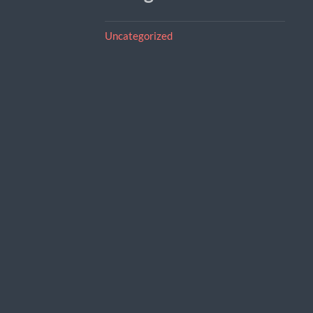
Uncategorized