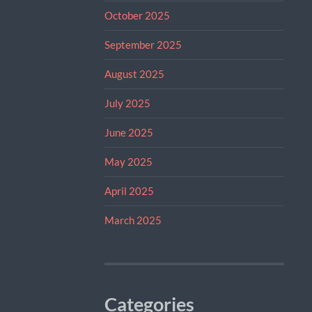
October 2025
September 2025
August 2025
July 2025
June 2025
May 2025
April 2025
March 2025
Categories