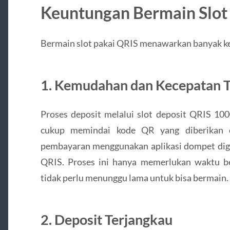
Keuntungan Bermain Slot
Bermain slot pakai QRIS menawarkan banyak ke
1. Kemudahan dan Kecepatan T
Proses deposit melalui slot deposit QRIS 10
cukup memindai kode QR yang diberikan o
pembayaran menggunakan aplikasi dompet dig
QRIS. Proses ini hanya memerlukan waktu be
tidak perlu menunggu lama untuk bisa bermain.
2. Deposit Terjangkau