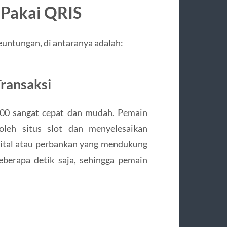
 Pakai QRIS
untungan, di antaranya adalah:
ransaksi
000 sangat cepat dan mudah. Pemain
leh situs slot dan menyelesaikan
ital atau perbankan yang mendukung
berapa detik saja, sehingga pemain