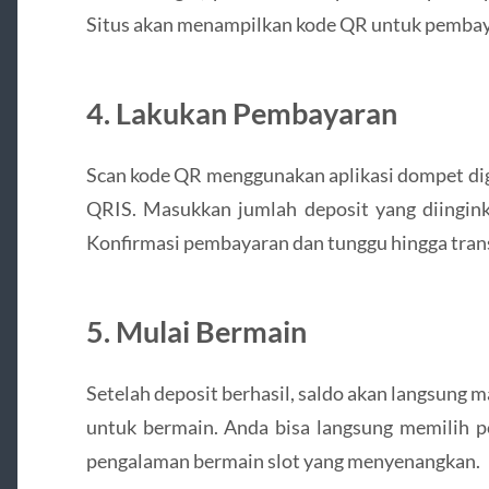
Situs akan menampilkan kode QR untuk pembay
4. Lakukan Pembayaran
Scan kode QR menggunakan aplikasi dompet di
QRIS. Masukkan jumlah deposit yang diingink
Konfirmasi pembayaran dan tunggu hingga trans
5. Mulai Bermain
Setelah deposit berhasil, saldo akan langsung 
untuk bermain. Anda bisa langsung memilih p
pengalaman bermain slot yang menyenangkan.