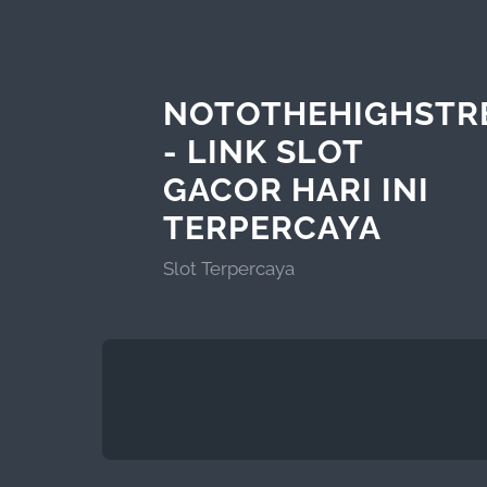
NOTOTHEHIGHSTR
- LINK SLOT
GACOR HARI INI
TERPERCAYA
Slot Terpercaya