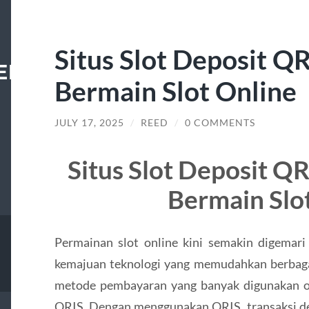
Situs Slot Deposit Q
EET.COM
Bermain Slot Online
JULY 17, 2025
/
REED
/
0 COMMENTS
Situs Slot Deposit Q
Bermain Slo
Permainan slot online kini semakin digemari
kemajuan teknologi yang memudahkan berbagai 
metode pembayaran yang banyak digunakan ol
QRIS. Dengan menggunakan QRIS, transaksi dep