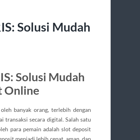
RIS: Solusi Mudah
RIS: Solusi Mudah
t Online
 oleh banyak orang, terlebih dengan
transaksi secara digital. Salah satu
eh para pemain adalah slot deposit
osit menjadi lebih cepat, aman, dan