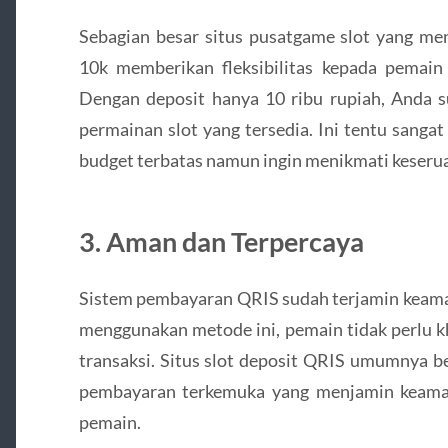
Sebagian besar situs pusatgame slot yang me
10k memberikan fleksibilitas kepada pemai
Dengan deposit hanya 10 ribu rupiah, Anda s
permainan slot yang tersedia. Ini tentu sang
budget terbatas namun ingin menikmati keserua
3. Aman dan Terpercaya
Sistem pembayaran QRIS sudah terjamin keama
menggunakan metode ini, pemain tidak perlu 
transaksi. Situs slot deposit QRIS umumnya b
pembayaran terkemuka yang menjamin keaman
pemain.