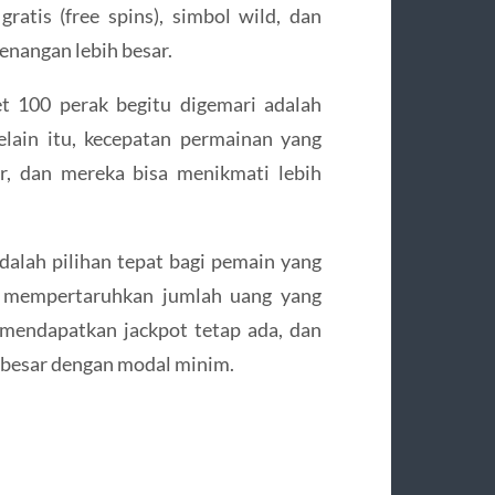
ratis (free spins), simbol wild, dan
nangan lebih besar.
t 100 perak begitu digemari adalah
elain itu, kecepatan permainan yang
r, dan mereka bisa menikmati lebih
dalah pilihan tepat bagi pemain yang
s mempertaruhkan jumlah uang yang
 mendapatkan jackpot tetap ada, dan
besar dengan modal minim.