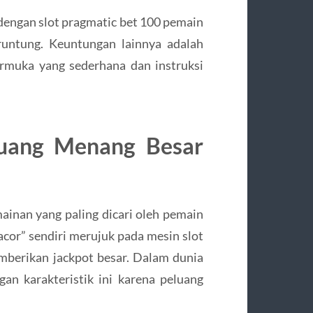
 dengan slot pragmatic bet 100 pemain
runtung. Keuntungan lainnya adalah
rmuka yang sederhana dan instruksi
luang Menang Besar
mainan yang paling dicari oleh pemain
acor” sendiri merujuk pada mesin slot
berikan jackpot besar. Dalam dunia
an karakteristik ini karena peluang