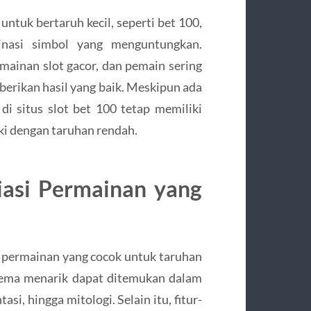
untuk bertaruh kecil, seperti bet 100,
nasi simbol yang menguntungkan.
ainan slot gacor, dan pemain sering
erikan hasil yang baik. Meskipun ada
i situs slot bet 100 tetap memiliki
i dengan taruhan rendah.
iasi Permainan yang
n permainan yang cocok untuk taruhan
 tema menarik dapat ditemukan dalam
si, hingga mitologi. Selain itu, fitur-