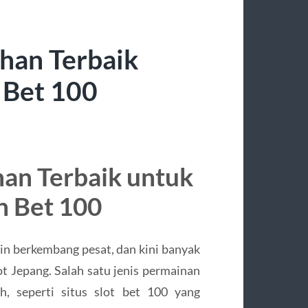
lihan Terbaik
 Bet 100
ihan Terbaik untuk
n Bet 100
kin berkembang pesat, dan kini banyak
ot Jepang. Salah satu jenis permainan
h, seperti situs slot bet 100 yang