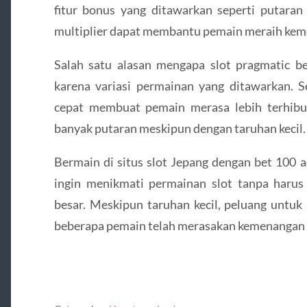
fitur bonus yang ditawarkan seperti putaran g
multiplier dapat membantu pemain meraih keme
Salah satu alasan mengapa slot pragmatic be
karena variasi permainan yang ditawarkan. S
cepat membuat pemain merasa lebih terhibu
banyak putaran meskipun dengan taruhan kecil.
Bermain di situs slot Jepang dengan bet 100 a
ingin menikmati permainan slot tanpa haru
besar. Meskipun taruhan kecil, peluang untuk
beberapa pemain telah merasakan kemenangan 