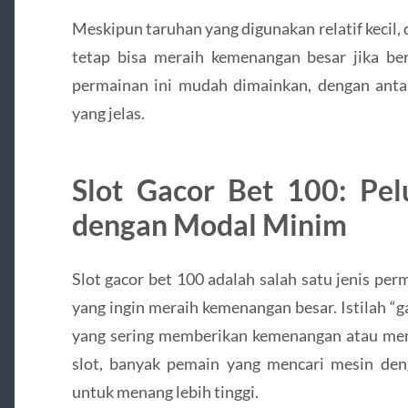
Meskipun taruhan yang digunakan relatif kecil,
tetap bisa meraih kemenangan besar jika be
permainan ini mudah dimainkan, dengan anta
yang jelas.
Slot Gacor Bet 100: Pe
dengan Modal Minim
Slot gacor bet 100 adalah salah satu jenis per
yang ingin meraih kemenangan besar. Istilah “g
yang sering memberikan kemenangan atau mem
slot, banyak pemain yang mencari mesin deng
untuk menang lebih tinggi.