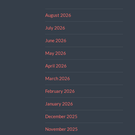
August 2026
July 2026
June 2026
May 2026
April 2026
March 2026
February 2026
January 2026
December 2025
November 2025