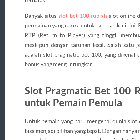
terbatas.
Banyak situs
slot bet 100 rupiah
slot online 
permainan yang cocok untuk taruhan kecil ini
RTP (Return to Player) yang tinggi, membu
meskipun dengan taruhan kecil. Salah satu j
adalah slot pragmatic bet 100, yang dikenal 
bonus yang menguntungkan.
Slot Pragmatic Bet 100 R
untuk Pemain Pemula
Untuk pemain yang baru mengenal dunia slot o
bisa menjadi pilihan yang tepat. Dengan hanya