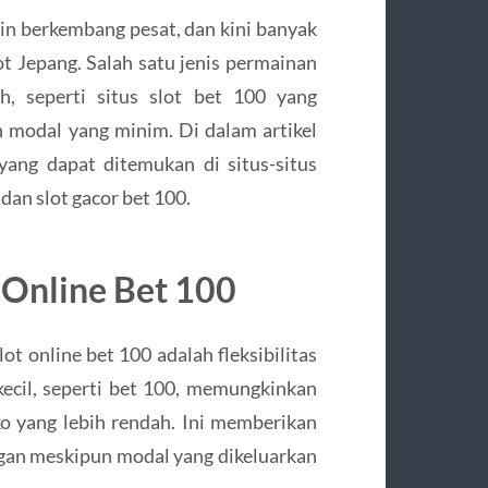
kin berkembang pesat, dan kini banyak
ot Jepang. Salah satu jenis permainan
h, seperti situs slot bet 100 yang
modal yang minim. Di dalam artikel
yang dapat ditemukan di situs-situs
dan slot gacor bet 100.
 Online Bet 100
ot online bet 100 adalah fleksibilitas
ecil, seperti bet 100, memungkinkan
o yang lebih rendah. Ini memberikan
gan meskipun modal yang dikeluarkan