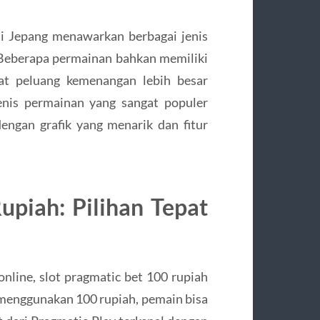
di Jepang menawarkan berbagai jenis
. Beberapa permainan bahkan memiliki
at peluang kemenangan lebih besar
enis permainan yang sangat populer
dengan grafik yang menarik dan fitur
upiah: Pilihan Tepat
nline, slot pragmatic bet 100 rupiah
 menggunakan 100 rupiah, pemain bisa