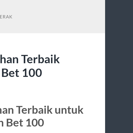
PERAK
lihan Terbaik
 Bet 100
ihan Terbaik untuk
n Bet 100