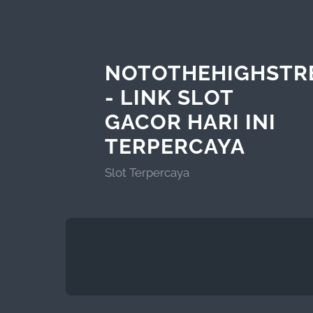
NOTOTHEHIGHSTR
- LINK SLOT
GACOR HARI INI
TERPERCAYA
Slot Terpercaya