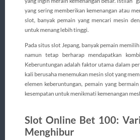
yang ingin meraih kemenangan besar. Istilah “g
yang sering memberikan kemenangan atau mem
slot, banyak pemain yang mencari mesin deng
untuk menang lebih tinggi.
Pada situs slot Jepang, banyak pemain memilih 
namun tetap berharap mendapatkan kombi
Keberuntungan adalah faktor utama dalam perm
kali berusaha menemukan mesin slot yang memb
elemen keberuntungan, pemain yang bermain d
kesempatan untuk menikmati kemenangan mesk
Slot Online Bet 100: Var
Menghibur