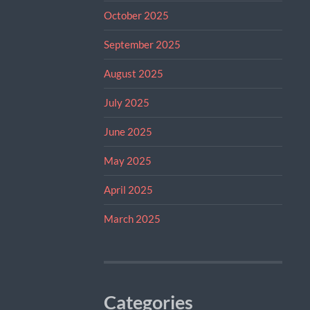
October 2025
September 2025
August 2025
July 2025
June 2025
May 2025
April 2025
March 2025
Categories