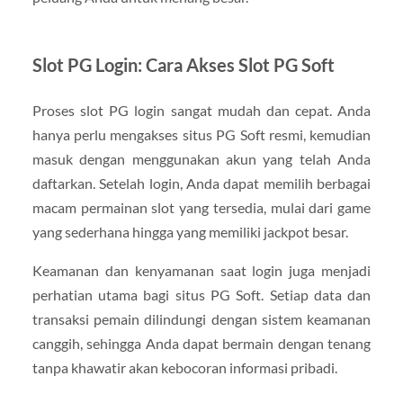
Slot PG Login: Cara Akses Slot PG Soft
Proses slot PG login sangat mudah dan cepat. Anda
hanya perlu mengakses situs PG Soft resmi, kemudian
masuk dengan menggunakan akun yang telah Anda
daftarkan. Setelah login, Anda dapat memilih berbagai
macam permainan slot yang tersedia, mulai dari game
yang sederhana hingga yang memiliki jackpot besar.
Keamanan dan kenyamanan saat login juga menjadi
perhatian utama bagi situs PG Soft. Setiap data dan
transaksi pemain dilindungi dengan sistem keamanan
canggih, sehingga Anda dapat bermain dengan tenang
tanpa khawatir akan kebocoran informasi pribadi.