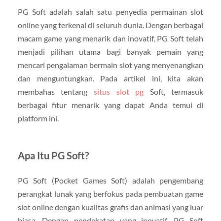
PG Soft adalah salah satu penyedia permainan slot
online yang terkenal di seluruh dunia. Dengan berbagai
macam game yang menarik dan inovatif, PG Soft telah
menjadi pilihan utama bagi banyak pemain yang
mencari pengalaman bermain slot yang menyenangkan
dan menguntungkan. Pada artikel ini, kita akan
membahas tentang
situs slot pg
Soft, termasuk
berbagai fitur menarik yang dapat Anda temui di
platform ini.
Apa Itu PG Soft?
PG Soft (Pocket Games Soft) adalah pengembang
perangkat lunak yang berfokus pada pembuatan game
slot online dengan kualitas grafis dan animasi yang luar
biasa. Dengan pendekatan yang inovatif, PG Soft