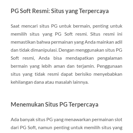
PG Soft Resmi: Situs yang Terpercaya
Saat mencari situs PG untuk bermain, penting untuk
memilih situs yang PG Soft resmi. Situs resmi ini
memastikan bahwa permainan yang Anda mainkan adil
dan tidak dimanipulasi. Dengan menggunakan situs PG
Soft resmi, Anda bisa mendapatkan pengalaman
bermain yang lebih aman dan terjamin. Penggunaan
situs yang tidak resmi dapat berisiko menyebabkan
kehilangan dana atau masalah lainnya.
Menemukan Situs PG Terpercaya
Ada banyak situs PG yang menawarkan permainan slot
dari PG Soft, namun penting untuk memilih situs yang