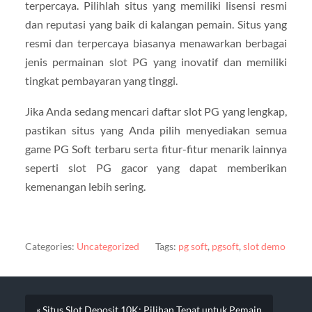
terpercaya. Pilihlah situs yang memiliki lisensi resmi
dan reputasi yang baik di kalangan pemain. Situs yang
resmi dan terpercaya biasanya menawarkan berbagai
jenis permainan slot PG yang inovatif dan memiliki
tingkat pembayaran yang tinggi.
Jika Anda sedang mencari daftar slot PG yang lengkap,
pastikan situs yang Anda pilih menyediakan semua
game PG Soft terbaru serta fitur-fitur menarik lainnya
seperti slot PG gacor yang dapat memberikan
kemenangan lebih sering.
Categories:
Uncategorized
Tags:
pg soft
,
pgsoft
,
slot demo
« Situs Slot Deposit 10K: Pilihan Tepat untuk Pemain