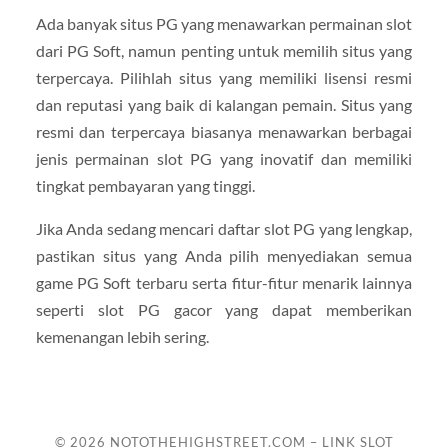
Ada banyak situs PG yang menawarkan permainan slot
dari PG Soft, namun penting untuk memilih situs yang
terpercaya. Pilihlah situs yang memiliki lisensi resmi
dan reputasi yang baik di kalangan pemain. Situs yang
resmi dan terpercaya biasanya menawarkan berbagai
jenis permainan slot PG yang inovatif dan memiliki
tingkat pembayaran yang tinggi.
Jika Anda sedang mencari daftar slot PG yang lengkap,
pastikan situs yang Anda pilih menyediakan semua
game PG Soft terbaru serta fitur-fitur menarik lainnya
seperti slot PG gacor yang dapat memberikan
kemenangan lebih sering.
© 2026
NOTOTHEHIGHSTREET.COM – LINK SLOT