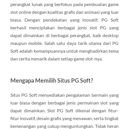
perangkat lunak yang berfokus pada pembuatan game
slot online dengan kualitas grafis dan animasi yang luar
biasa. Dengan pendekatan yang inovatif, PG Soft
berhasil menciptakan berbagai jenis slot PG yang
dapat dimainkan di berbagai perangkat, baik desktop
maupun mobile. Salah satu daya tarik utama dari PG
Soft adalah kemampuannya untuk menghadirkan tema
dan cerita menarik dalam setiap game slot-nya.
Mengapa Memilih Situs PG Soft?
Situs PG Soft menyediakan pengalaman bermain yang
luar biasa dengan berbagai jenis permainan slot yang
dapat dimainkan. Slot PG Soft dikenal dengan fitur-
fitur inovatif, desain grafis yang menawan, serta tingkat
kemenangan yang cukup menguntungkan. Tidak heran