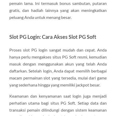
pemain lama. Ini termasuk bonus sambutan, putaran
gratis, dan hadiah lainnya yang akan meningkatkan
peluang Anda untuk menang besar.
Slot PG Login: Cara Akses Slot PG Soft
Proses slot PG login sangat mudah dan cepat. Anda
hanya perlu mengakses situs PG Soft resmi, kemudian
masuk dengan menggunakan akun yang telah Anda
daftarkan. Setelah login, Anda dapat memilih berbagai
macam permainan slot yang tersedia, mulai dari game
yang sederhana hingga yang memiliki jackpot besar.
Keamanan dan kenyamanan saat login juga menjadi
perhatian utama bagi situs PG Soft. Setiap data dan
transaksi pemain dilindungi dengan sistem keamanan