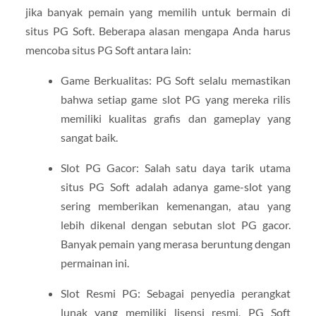
jika banyak pemain yang memilih untuk bermain di
situs PG Soft. Beberapa alasan mengapa Anda harus
mencoba situs PG Soft antara lain:
Game Berkualitas: PG Soft selalu memastikan
bahwa setiap game slot PG yang mereka rilis
memiliki kualitas grafis dan gameplay yang
sangat baik.
Slot PG Gacor: Salah satu daya tarik utama
situs PG Soft adalah adanya game-slot yang
sering memberikan kemenangan, atau yang
lebih dikenal dengan sebutan slot PG gacor.
Banyak pemain yang merasa beruntung dengan
permainan ini.
Slot Resmi PG: Sebagai penyedia perangkat
lunak yang memiliki lisensi resmi, PG Soft