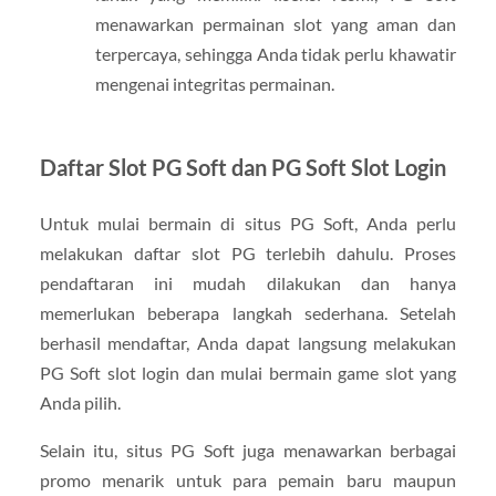
menawarkan permainan slot yang aman dan
terpercaya, sehingga Anda tidak perlu khawatir
mengenai integritas permainan.
Daftar Slot PG Soft dan PG Soft Slot Login
Untuk mulai bermain di situs PG Soft, Anda perlu
melakukan daftar slot PG terlebih dahulu. Proses
pendaftaran ini mudah dilakukan dan hanya
memerlukan beberapa langkah sederhana. Setelah
berhasil mendaftar, Anda dapat langsung melakukan
PG Soft slot login dan mulai bermain game slot yang
Anda pilih.
Selain itu, situs PG Soft juga menawarkan berbagai
promo menarik untuk para pemain baru maupun