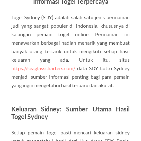
Informasi Togel Terpercaya
Togel Sydney (SDY) adalah salah satu jenis permainan
judi yang sangat populer di Indonesia, khususnya di
kalangan pemain togel online. Permainan ini
menawarkan berbagai hadiah menarik yang membuat
banyak orang tertarik untuk mengikuti setiap hasil
keluaran yang ada. Untuk itu, situs
https://seaglasscharters.com/
data SDY Lotto Sydney
menjadi sumber informasi penting bagi para pemain
yang ingin mengetahui hasil terbaru dan akurat.
Keluaran Sidney: Sumber Utama Hasil
Togel Sydney
Setiap pemain togel pasti mencari keluaran sidney
untuk mengetahui hasil dari live draw SDY Pools.