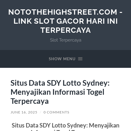
NOTOTHEHIGHSTREET.COM -
LINK SLOT GACOR HARI INI
TERPERCAYA
Slot Terpercaya
SHOW MENU
Situs Data SDY Lotto Sydney:
Menyajikan Informasi Togel
Terpercaya
JUNE 16, 2025
/
0 COMMENTS
Situs Data SDY Lotto Sydney: Menyajikan