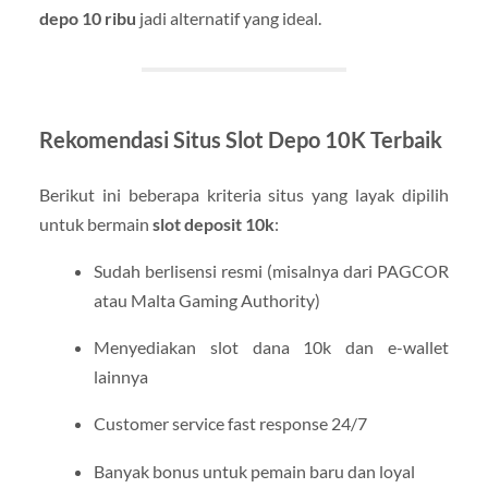
depo 10 ribu
jadi alternatif yang ideal.
Rekomendasi Situs Slot Depo 10K Terbaik
Berikut ini beberapa kriteria situs yang layak dipilih
untuk bermain
slot deposit 10k
:
Sudah berlisensi resmi (misalnya dari PAGCOR
atau Malta Gaming Authority)
Menyediakan slot dana 10k dan e-wallet
lainnya
Customer service fast response 24/7
Banyak bonus untuk pemain baru dan loyal