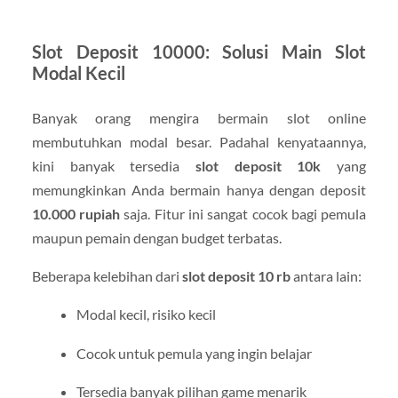
Slot Deposit 10000: Solusi Main Slot
Modal Kecil
Banyak orang mengira bermain slot online
membutuhkan modal besar. Padahal kenyataannya,
kini banyak tersedia
slot deposit 10k
yang
memungkinkan Anda bermain hanya dengan deposit
10.000 rupiah
saja. Fitur ini sangat cocok bagi pemula
maupun pemain dengan budget terbatas.
Beberapa kelebihan dari
slot deposit 10 rb
antara lain:
Modal kecil, risiko kecil
Cocok untuk pemula yang ingin belajar
Tersedia banyak pilihan game menarik