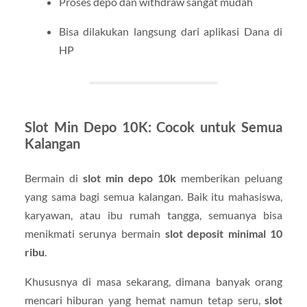
Proses depo dan withdraw sangat mudah
Bisa dilakukan langsung dari aplikasi Dana di
HP
Slot Min Depo 10K: Cocok untuk Semua
Kalangan
Bermain di
slot min depo 10k
memberikan peluang
yang sama bagi semua kalangan. Baik itu mahasiswa,
karyawan, atau ibu rumah tangga, semuanya bisa
menikmati serunya bermain
slot deposit minimal 10
ribu
.
Khususnya di masa sekarang, dimana banyak orang
mencari hiburan yang hemat namun tetap seru,
slot