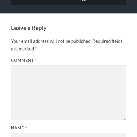
Leave a Reply
Your email address will not be published.
Required fields
are marked
*
COMMENT
*
NAME
*