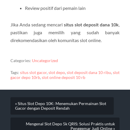
Review positif dari pemain lain
Jika Anda sedang mencari
situs slot deposit dana 10k
,
pastikan juga memilih yang sudah banyak
direkomendasikan oleh komunitas slot online.
Categories:
Uncategorized
Tags:
situs slot gacor
,
slot depo
,
slot deposit dana 10 ribu
,
slot
gacor depo 10rb
,
slot online deposit 10 rb
« Situs Slot Depo 10K: Menemukan Permainan Slot
Gacor dengan Deposit Rendah
Mengenal Slot Depo 5k QRIS: Solusi Praktis untuk
Penggemar Judi Online »