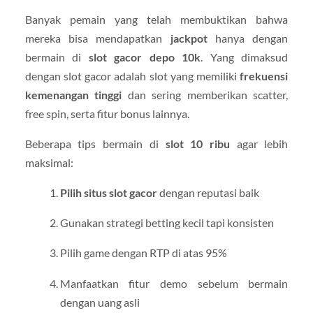
Banyak pemain yang telah membuktikan bahwa
mereka bisa mendapatkan
jackpot
hanya dengan
bermain di
slot gacor depo 10k
. Yang dimaksud
dengan slot gacor adalah slot yang memiliki
frekuensi
kemenangan tinggi
dan sering memberikan scatter,
free spin, serta fitur bonus lainnya.
Beberapa tips bermain di
slot 10 ribu
agar lebih
maksimal:
Pilih situs slot gacor
dengan reputasi baik
Gunakan strategi betting kecil tapi konsisten
Pilih game dengan RTP di atas 95%
Manfaatkan fitur demo sebelum bermain
dengan uang asli