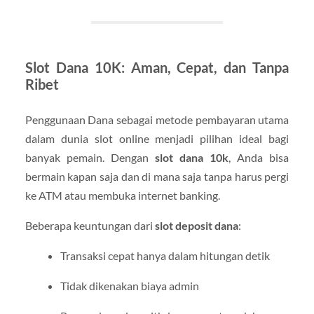
Slot Dana 10K: Aman, Cepat, dan Tanpa
Ribet
Penggunaan Dana sebagai metode pembayaran utama
dalam dunia slot online menjadi pilihan ideal bagi
banyak pemain. Dengan
slot dana 10k
, Anda bisa
bermain kapan saja dan di mana saja tanpa harus pergi
ke ATM atau membuka internet banking.
Beberapa keuntungan dari
slot deposit dana
:
Transaksi cepat hanya dalam hitungan detik
Tidak dikenakan biaya admin