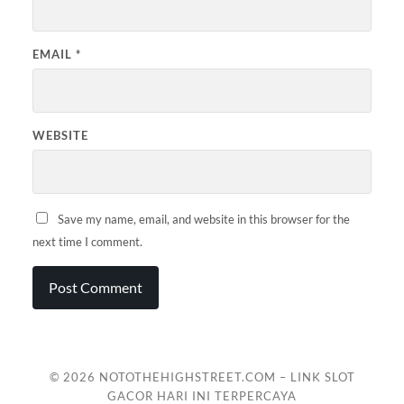
EMAIL
*
WEBSITE
Save my name, email, and website in this browser for the
next time I comment.
© 2026
NOTOTHEHIGHSTREET.COM – LINK SLOT
GACOR HARI INI TERPERCAYA