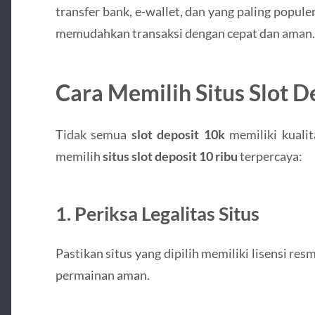
transfer bank, e-wallet, dan yang paling popule
memudahkan transaksi dengan cepat dan aman.
Cara Memilih Situs Slot D
Tidak semua
slot deposit 10k
memiliki kualit
memilih
situs slot deposit 10 ribu
terpercaya:
1. Periksa Legalitas Situs
Pastikan situs yang dipilih memiliki lisensi res
permainan aman.