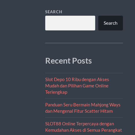
SEARCH
Search
Recent Posts
Slot Depo 10 Ribu dengan Akses
Mudah dan Pilihan Game Online
Terlengkap
Panduan Seru Bermain Mahjong Ways
dan Mengenal Fitur Scatter Hitam
SLOT88 Online Terpercaya dengan
Kemudahan Akses di Semua Perangkat