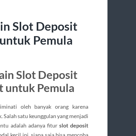
n Slot Deposit
 untuk Pemula
in Slot Deposit
at untuk Pemula
minati oleh banyak orang karena
. Salah satu keunggulan yang menjadi
entu adalah adanya fitur
slot deposit
dal kecil ini, siapa saja bisa mencoba