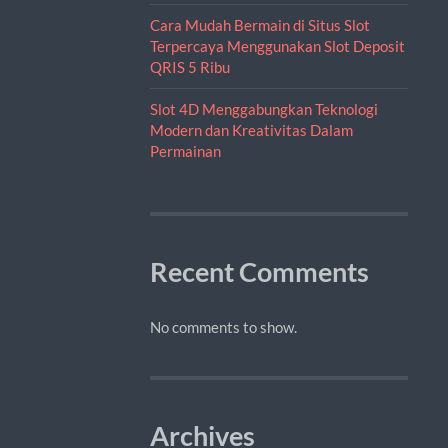
Cara Mudah Bermain di Situs Slot
Terpercaya Menggunakan Slot Deposit
QRIS 5 Ribu
Slot 4D Menggabungkan Teknologi
Modern dan Kreativitas Dalam
Permainan
Recent Comments
No comments to show.
Archives