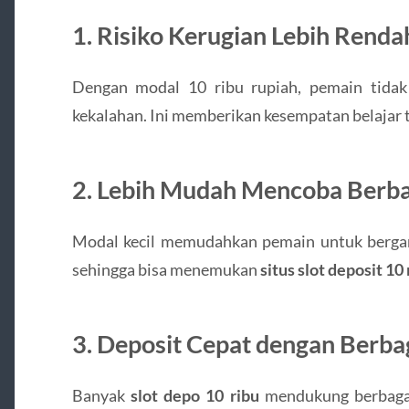
1. Risiko Kerugian Lebih Renda
Dengan modal 10 ribu rupiah, pemain tidak
kekalahan. Ini memberikan kesempatan belajar 
2. Lebih Mudah Mencoba Berbag
Modal kecil memudahkan pemain untuk berganti
sehingga bisa menemukan
situs slot deposit 10 
3. Deposit Cepat dengan Berb
Banyak
slot depo 10 ribu
mendukung berbagai