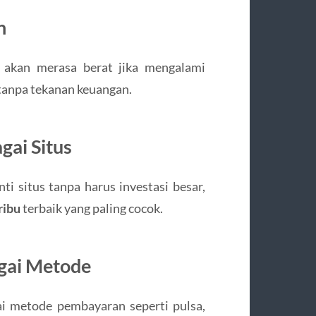
h
 akan merasa berat jika mengalami
tanpa tekanan keuangan.
ai Situs
 situs tanpa harus investasi besar,
ribu
terbaik yang paling cocok.
agai Metode
 metode pembayaran seperti pulsa,