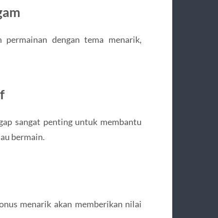
agam
an permainan dengan tema menarik,
f
ggap sangat penting untuk membantu
au bermain.
onus menarik akan memberikan nilai