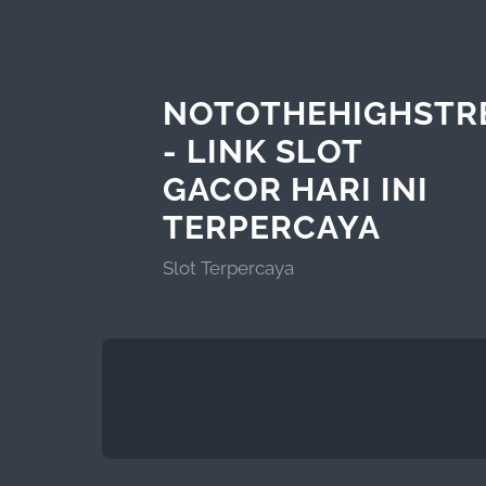
NOTOTHEHIGHSTR
- LINK SLOT
GACOR HARI INI
TERPERCAYA
Slot Terpercaya