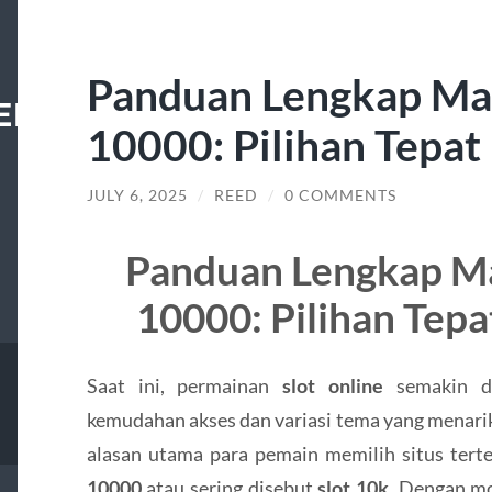
Panduan Lengkap Mai
EET.COM
10000: Pilihan Tepat
JULY 6, 2025
/
REED
/
0 COMMENTS
Panduan Lengkap Ma
10000: Pilihan Tep
Saat ini, permainan
slot online
semakin di
kemudahan akses dan variasi tema yang menarik
alasan utama para pemain memilih situs tert
10000
atau sering disebut
slot 10k
. Dengan mo