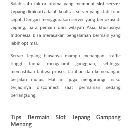
Salah satu faktor utama yang membuat
slot server
Jepang
diminati adalah kualitas server yang stabil dan
cepat. Dengan menggunakan server yang berlokasi di
Jepang, para pemain dari wilayah Asia, khususnya
Indonesia, bisa merasakan pengalaman bermain yang
lebih optimal.
Server Jepang biasanya mampu menangani traffic
tinggi tanpa mengalami gangguan, sehingga
memastikan bahwa proses taruhan dan kemenangan
berjalan mulus. Hal ini juga mengurangi risiko
terjadinya disconnect saat permainan sedang
berlangsung.
Tips Bermain Slot Jepang Gampang
Menang