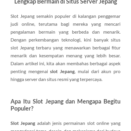
Lengkap Bermain di Situs Server Jepang
Slot Jepang semakin populer di kalangan penggemar
judi online, terutama bagi mereka yang mencari
pengalaman bermain yang berbeda dan menarik.
Dengan perkembangan teknologi, kini banyak situs
slot Jepang terbaru yang menawarkan berbagai fitur
menarik dan kesempatan menang yang lebih besar.
Dalam artikel ini, kita akan membahas berbagai aspek
penting mengenai
slot Jepang
, mulai dari akun pro
hingga server dan situs resmi yang terpercaya.
Apa Itu Slot Jepang dan Mengapa Begitu
Populer?
Slot Jepang
adalah jenis permainan slot online yang
mengadopsi tema, desain, dan mekanisme dari budaya