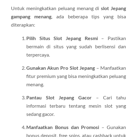
Untuk meningkatkan peluang menang di
slot Jepang
gampang menang
, ada beberapa tips yang bisa
diterapkan:
Pilih Situs Slot Jepang Resmi
– Pastikan
bermain di situs yang sudah berlisensi dan
terpercaya.
Gunakan Akun Pro Slot Jepang
– Manfaatkan
fitur premium yang bisa meningkatkan peluang
menang.
Pantau Slot Jepang Gacor
– Cari tahu
informasi terbaru tentang mesin slot yang
sedang gacor.
Manfaatkan Bonus dan Promosi
– Gunakan
bonus deposit, free spins, atau cashback untuk