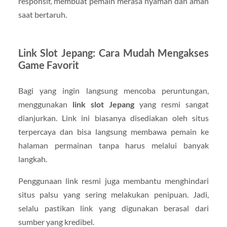
responsif, membuat pemain merasa nyaman dan aman
saat bertaruh.
Link Slot Jepang: Cara Mudah Mengakses
Game Favorit
Bagi yang ingin langsung mencoba peruntungan,
menggunakan
link slot Jepang
yang resmi sangat
dianjurkan. Link ini biasanya disediakan oleh situs
terpercaya dan bisa langsung membawa pemain ke
halaman permainan tanpa harus melalui banyak
langkah.
Penggunaan link resmi juga membantu menghindari
situs palsu yang sering melakukan penipuan. Jadi,
selalu pastikan link yang digunakan berasal dari
sumber yang kredibel.