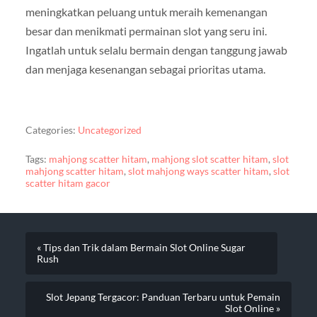
meningkatkan peluang untuk meraih kemenangan
besar dan menikmati permainan slot yang seru ini.
Ingatlah untuk selalu bermain dengan tanggung jawab
dan menjaga kesenangan sebagai prioritas utama.
Categories:
Uncategorized
Tags:
mahjong scatter hitam
,
mahjong slot scatter hitam
,
slot
mahjong scatter hitam
,
slot mahjong ways scatter hitam
,
slot
scatter hitam gacor
« Tips dan Trik dalam Bermain Slot Online Sugar
Rush
Slot Jepang Tergacor: Panduan Terbaru untuk Pemain
Slot Online »