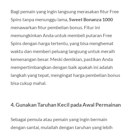
Bagi pemain yang ingin langsung merasakan fitur Free
Spins tanpa menunggu lama,
Sweet Bonanza 1000
menawarkan fitur pembelian bonus. Fitur ini
memungkinkan Anda untuk membeli putaran Free
Spins dengan harga tertentu, yang bisa menghemat
waktu dan memberi peluang langsung untuk meraih
kemenangan besar. Meski demikian, pastikan Anda
mempertimbangkan dengan baik apakah ini adalah
langkah yang tepat, mengingat harga pembelian bonus
bisa cukup mahal.
4.
Gunakan Taruhan Kecil pada Awal Permainan
Sebagai pemula atau pemain yang ingin bermain
dengan santai, mulailah dengan taruhan yang lebih