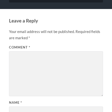
Leave a Reply
Your email address will not be published.
Required fields
are marked
*
COMMENT
*
NAME
*