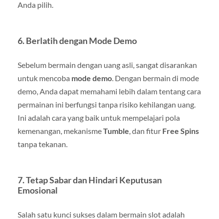
Anda pilih.
6.
Berlatih dengan Mode Demo
Sebelum bermain dengan uang asli, sangat disarankan
untuk mencoba
mode demo
. Dengan bermain di mode
demo, Anda dapat memahami lebih dalam tentang cara
permainan ini berfungsi tanpa risiko kehilangan uang.
Ini adalah cara yang baik untuk mempelajari pola
kemenangan, mekanisme
Tumble
, dan fitur
Free Spins
tanpa tekanan.
7.
Tetap Sabar dan Hindari Keputusan
Emosional
Salah satu kunci sukses dalam bermain slot adalah