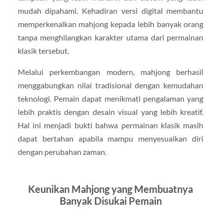
mudah dipahami. Kehadiran versi digital membantu
memperkenalkan mahjong kepada lebih banyak orang
tanpa menghilangkan karakter utama dari permainan
klasik tersebut.
Melalui perkembangan modern, mahjong berhasil
menggabungkan nilai tradisional dengan kemudahan
teknologi. Pemain dapat menikmati pengalaman yang
lebih praktis dengan desain visual yang lebih kreatif.
Hal ini menjadi bukti bahwa permainan klasik masih
dapat bertahan apabila mampu menyesuaikan diri
dengan perubahan zaman.
Keunikan Mahjong yang Membuatnya
Banyak Disukai Pemain