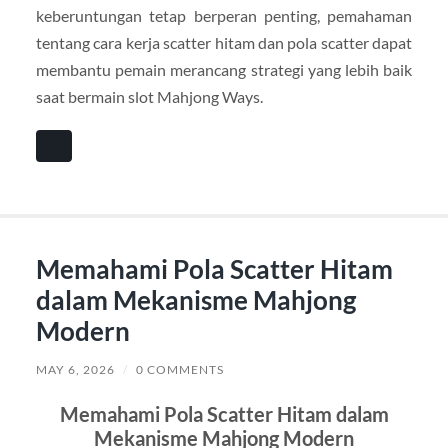
keberuntungan tetap berperan penting, pemahaman
tentang cara kerja scatter hitam dan pola scatter dapat
membantu pemain merancang strategi yang lebih baik
saat bermain slot Mahjong Ways.
Memahami Pola Scatter Hitam
dalam Mekanisme Mahjong
Modern
MAY 6, 2026
/
0 COMMENTS
Memahami Pola Scatter Hitam dalam
Mekanisme Mahjong Modern