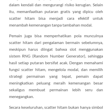
dalam kendali dan mengurangi risiko kerugian. Selain
itu, memanfaatkan putaran gratis yang dipicu oleh
scatter hitam bisa menjadi cara efektif untuk
menambah kemenangan tanpa tambahan modal.
Pemain juga bisa memperhatikan pola munculnya
scatter hitam dari pengalaman bermain sebelumnya,
meskipun harus diingat bahwa slot menggunakan
sistem RNG (Random Number Generator), sehingga
hasil setiap putaran bersifat acak. Dengan memahami
fungsi scatter hitam, mengelola modal, dan memilih
strategi permainan yang tepat, pemain dapat
meningkatkan peluang meraih kemenangan besar
sekaligus membuat permainan lebih seru dan
menegangkan.
Secara keseluruhan, scatter hitam bukan hanya simbol