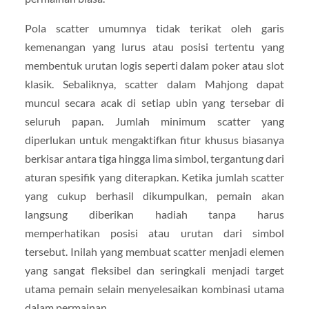
Pola scatter umumnya tidak terikat oleh garis
kemenangan yang lurus atau posisi tertentu yang
membentuk urutan logis seperti dalam poker atau slot
klasik. Sebaliknya, scatter dalam Mahjong dapat
muncul secara acak di setiap ubin yang tersebar di
seluruh papan. Jumlah minimum scatter yang
diperlukan untuk mengaktifkan fitur khusus biasanya
berkisar antara tiga hingga lima simbol, tergantung dari
aturan spesifik yang diterapkan. Ketika jumlah scatter
yang cukup berhasil dikumpulkan, pemain akan
langsung diberikan hadiah tanpa harus
memperhatikan posisi atau urutan dari simbol
tersebut. Inilah yang membuat scatter menjadi elemen
yang sangat fleksibel dan seringkali menjadi target
utama pemain selain menyelesaikan kombinasi utama
dalam permainan.