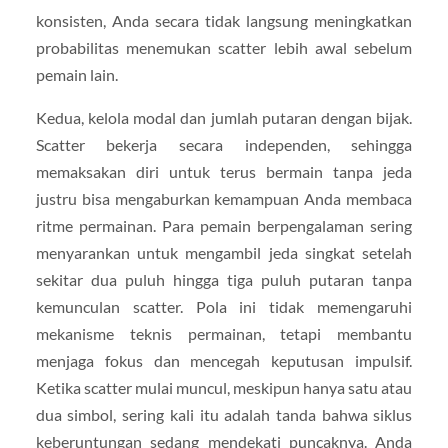
konsisten, Anda secara tidak langsung meningkatkan
probabilitas menemukan scatter lebih awal sebelum
pemain lain.
Kedua, kelola modal dan jumlah putaran dengan bijak.
Scatter bekerja secara independen, sehingga
memaksakan diri untuk terus bermain tanpa jeda
justru bisa mengaburkan kemampuan Anda membaca
ritme permainan. Para pemain berpengalaman sering
menyarankan untuk mengambil jeda singkat setelah
sekitar dua puluh hingga tiga puluh putaran tanpa
kemunculan scatter. Pola ini tidak memengaruhi
mekanisme teknis permainan, tetapi membantu
menjaga fokus dan mencegah keputusan impulsif.
Ketika scatter mulai muncul, meskipun hanya satu atau
dua simbol, sering kali itu adalah tanda bahwa siklus
keberuntungan sedang mendekati puncaknya. Anda