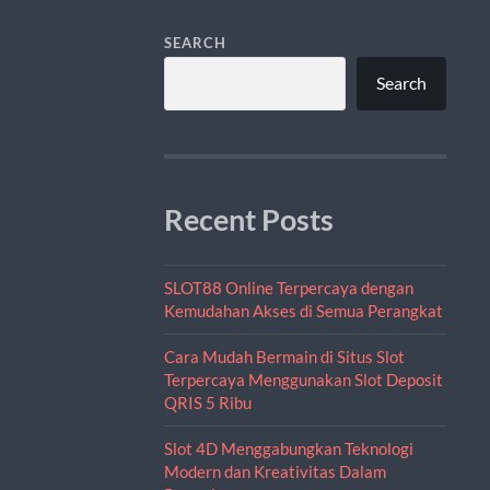
SEARCH
Search
Recent Posts
SLOT88 Online Terpercaya dengan
Kemudahan Akses di Semua Perangkat
Cara Mudah Bermain di Situs Slot
Terpercaya Menggunakan Slot Deposit
QRIS 5 Ribu
Slot 4D Menggabungkan Teknologi
Modern dan Kreativitas Dalam