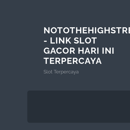
NOTOTHEHIGHSTR
- LINK SLOT
GACOR HARI INI
TERPERCAYA
Slot Terpercaya