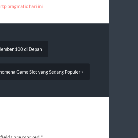
,
rtp pragmatic hari ini
Member 100 di Depan
nomena Game Slot yang Sedang Populer »
fields are marked
*