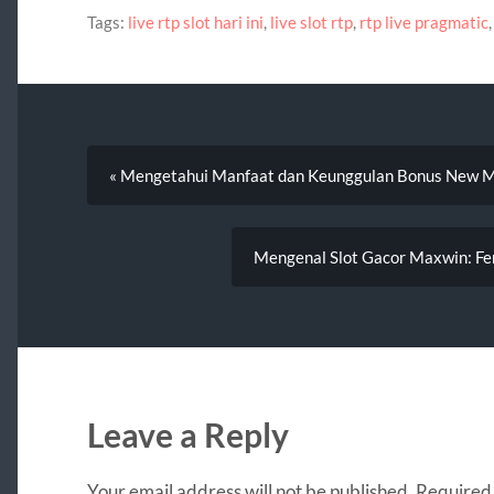
Tags:
live rtp slot hari ini
,
live slot rtp
,
rtp live pragmatic
« Mengetahui Manfaat dan Keunggulan Bonus New 
Mengenal Slot Gacor Maxwin: Fe
Leave a Reply
Your email address will not be published.
Required 