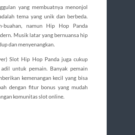
nggulan yang membuatnya menonjol
 adalah tema yang unik dan berbeda.
ah-buahan, namun Hip Hop Panda
ern. Musik latar yang bernuansa hip
idup dan menyenangkan.
ayer) Slot Hip Hop Panda juga cukup
 adil untuk pemain. Banyak pemain
berikan kemenangan kecil yang bisa
ah dengan fitur bonus yang mudah
angan komunitas slot online.