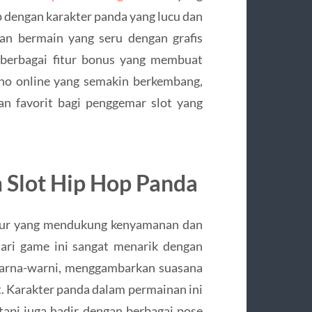
 dengan karakter panda yang lucu dan
n bermain yang seru dengan grafis
 berbagai fitur bonus yang membuat
no online yang semakin berkembang,
an favorit bagi penggemar slot yang
m Slot Hip Hop Panda
itur yang mendukung kenyamanan dan
dari game ini sangat menarik dengan
warna-warni, menggambarkan suasana
. Karakter panda dalam permainan ini
tapi juga hadir dengan berbagai pose