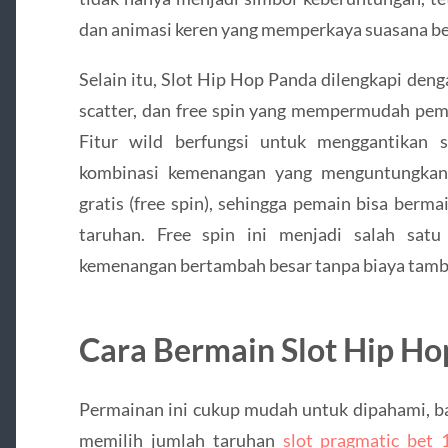
dan animasi keren yang memperkaya suasana b
Selain itu, Slot Hip Hop Panda dilengkapi deng
scatter, dan free spin yang mempermudah pe
Fitur wild berfungsi untuk menggantikan
kombinasi kemenangan yang menguntungkan.
gratis (free spin), sehingga pemain bisa ber
taruhan. Free spin ini menjadi salah sat
kemenangan bertambah besar tanpa biaya tamb
Cara Bermain Slot Hip Ho
Permainan ini cukup mudah untuk dipahami, ba
memilih jumlah taruhan
slot pragmatic bet 