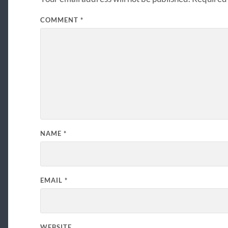
COMMENT
*
NAME
*
EMAIL
*
WEBSITE