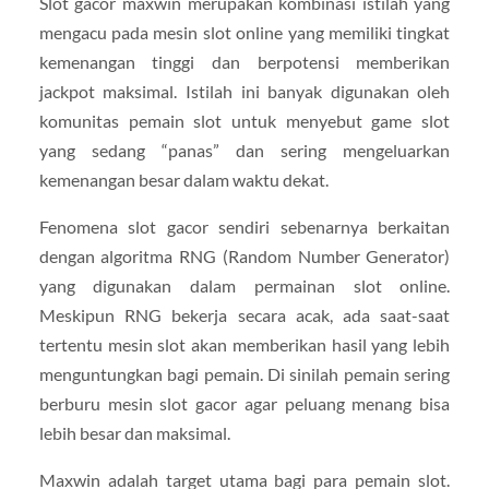
Slot gacor maxwin merupakan kombinasi istilah yang
mengacu pada mesin slot online yang memiliki tingkat
kemenangan tinggi dan berpotensi memberikan
jackpot maksimal. Istilah ini banyak digunakan oleh
komunitas pemain slot untuk menyebut game slot
yang sedang “panas” dan sering mengeluarkan
kemenangan besar dalam waktu dekat.
Fenomena slot gacor sendiri sebenarnya berkaitan
dengan algoritma RNG (Random Number Generator)
yang digunakan dalam permainan slot online.
Meskipun RNG bekerja secara acak, ada saat-saat
tertentu mesin slot akan memberikan hasil yang lebih
menguntungkan bagi pemain. Di sinilah pemain sering
berburu mesin slot gacor agar peluang menang bisa
lebih besar dan maksimal.
Maxwin adalah target utama bagi para pemain slot.