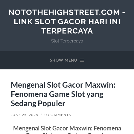
NOTOTHEHIGHSTREET.COM -
LINK SLOT GACOR HARI INI
TERPERCAYA
Slot Terpercaya
SHOW MENU
Mengenal Slot Gacor Maxwin:
Fenomena Game Slot yang
Sedang Populer
JUNE 25, 2025
/
0 COMMENTS
Mengenal Slot Gacor Maxwin: Fenomena