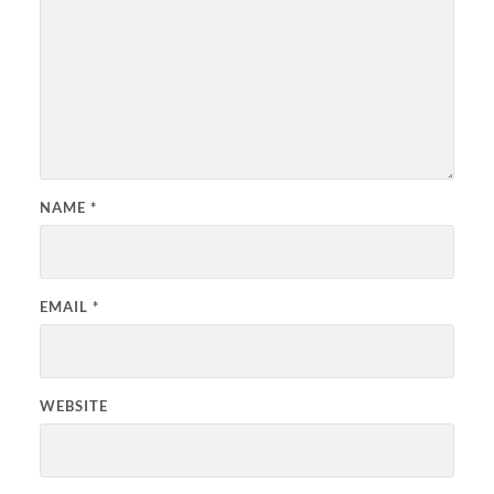
NAME
*
EMAIL
*
WEBSITE