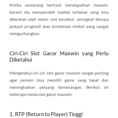
Ketika seseorang berhasil mendapatkan maxwin,
berarti dia memperoleh hadiah terbesar yang bisa
diberikan oleh mesin slot tersebut, seringkali berupa
jackpot progresif atau kombinasi simbol yang sangat
menguntungkan.
Ciri-Ciri Slot Gacor Maxwin yang Perlu
Diketahui
Mengetahui ciri-ciri slot gacor maxwin sangat penting
agar pemain bisa memilih game yang tepat dan
meningkatkan peluang kemenangan. Berikut ini
beberapa tanda slot gacor maxwin:
1. RTP (Return to Player) Tinggi