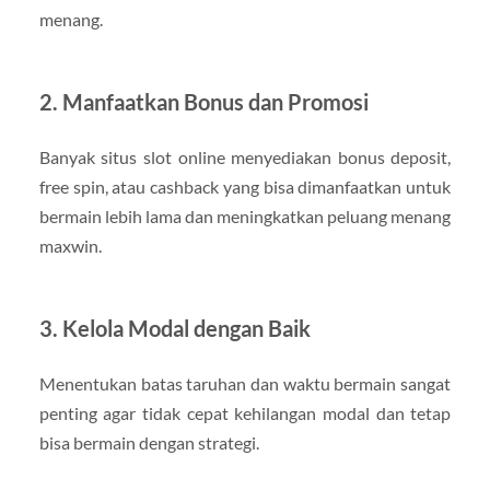
menang.
2. Manfaatkan Bonus dan Promosi
Banyak situs slot online menyediakan bonus deposit,
free spin, atau cashback yang bisa dimanfaatkan untuk
bermain lebih lama dan meningkatkan peluang menang
maxwin.
3. Kelola Modal dengan Baik
Menentukan batas taruhan dan waktu bermain sangat
penting agar tidak cepat kehilangan modal dan tetap
bisa bermain dengan strategi.