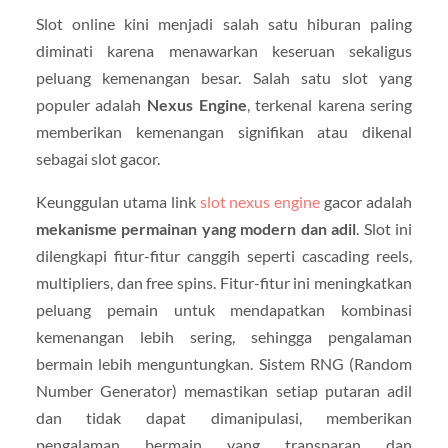
Slot online kini menjadi salah satu hiburan paling
diminati karena menawarkan keseruan sekaligus
peluang kemenangan besar. Salah satu slot yang
populer adalah
Nexus Engine
, terkenal karena sering
memberikan kemenangan signifikan atau dikenal
sebagai slot gacor.
Keunggulan utama link
slot nexus engine
gacor adalah
mekanisme permainan yang modern dan adil
. Slot ini
dilengkapi fitur-fitur canggih seperti cascading reels,
multipliers, dan free spins. Fitur-fitur ini meningkatkan
peluang pemain untuk mendapatkan kombinasi
kemenangan lebih sering, sehingga pengalaman
bermain lebih menguntungkan. Sistem RNG (Random
Number Generator) memastikan setiap putaran adil
dan tidak dapat dimanipulasi, memberikan
pengalaman bermain yang transparan dan