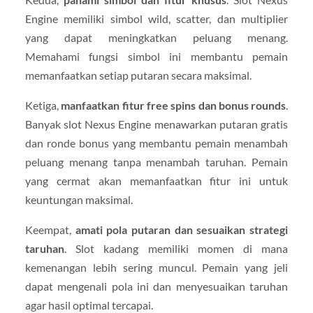
Engine memiliki simbol wild, scatter, dan multiplier
yang dapat meningkatkan peluang menang.
Memahami fungsi simbol ini membantu pemain
memanfaatkan setiap putaran secara maksimal.
Ketiga,
manfaatkan fitur free spins dan bonus rounds
.
Banyak slot Nexus Engine menawarkan putaran gratis
dan ronde bonus yang membantu pemain menambah
peluang menang tanpa menambah taruhan. Pemain
yang cermat akan memanfaatkan fitur ini untuk
keuntungan maksimal.
Keempat,
amati pola putaran dan sesuaikan strategi
taruhan
. Slot kadang memiliki momen di mana
kemenangan lebih sering muncul. Pemain yang jeli
dapat mengenali pola ini dan menyesuaikan taruhan
agar hasil optimal tercapai.