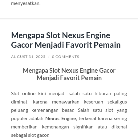
menyesatkan.
Mengapa Slot Nexus Engine
Gacor Menjadi Favorit Pemain
AUGUST 31, 2025
/
0 COMMENTS
Mengapa Slot Nexus Engine Gacor
Menjadi Favorit Pemain
Slot online kini menjadi salah satu hiburan paling
diminati karena menawarkan keseruan sekaligus
peluang kemenangan besar. Salah satu slot yang
populer adalah
Nexus Engine
, terkenal karena sering
memberikan kemenangan signifikan atau dikenal
sebagai slot gacor.