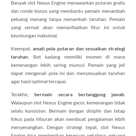
Banyak slot Nexus Engine menawarkan putaran gratis
dan ronde bonus yang membantu pemain menambah
peluang menang tanpa menambah taruhan. Pemain
yang cermat akan memanfaatkan fitur ini untuk
keuntungan maksimal.
Keempat,
amati pola putaran dan sesuaikan strategi
taruhan
. Slot kadang memiliki momen di mana
kemenangan lebih sering muncul. Pemain yang jeli
dapat mengenali pola ini dan menyesuaikan taruhan
agar hasil optimal tercapai.
Terakhir,
bermain secara bertanggung jawab
.
Walaupun slot Nexus Engine gacor, kemenangan tidak
selalu konsisten. Bermain dengan disiplin dan tetap
fokus pada hiburan akan membuat pengalaman lebih
menyenangkan. Dengan strategi tepat, slot Nexus
Engine bisa memberikan keseruan sekaligus peluang