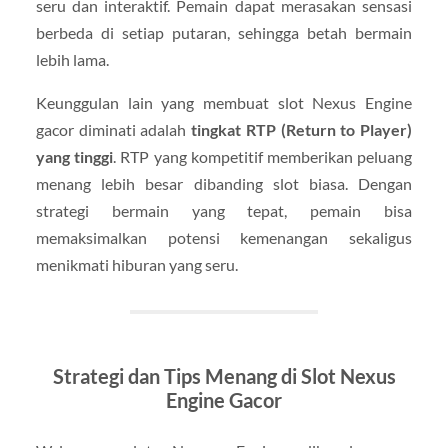
seru dan interaktif. Pemain dapat merasakan sensasi
berbeda di setiap putaran, sehingga betah bermain
lebih lama.
Keunggulan lain yang membuat slot Nexus Engine
gacor diminati adalah
tingkat RTP (Return to Player)
yang tinggi
. RTP yang kompetitif memberikan peluang
menang lebih besar dibanding slot biasa. Dengan
strategi bermain yang tepat, pemain bisa
memaksimalkan potensi kemenangan sekaligus
menikmati hiburan yang seru.
Strategi dan Tips Menang di Slot Nexus
Engine Gacor