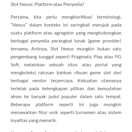
Slot Nexus: Platform atau Penyedia?
Pertama, kita perlu mengklarifikasi terminologi.
“Nexus” dalam konteks ini seringkali merujuk pada
suatu platform atau agregator yang menghubungkan
berbagai penyedia perangkat lunak (game provider)
ternama. Artinya, Slot Nexus mungkin bukan satu
pengembang tunggal seperti Pragmatic Play atau PG
Soft, melainkan sebuah situs atau portal yang
mengkoleksi ratusan bahkan ribuan game slot dari
berbagai vendor terpercaya. Kekuatan utamanya
terletak pada kelengkapan pilihan dan kemudahan
akses ke banyak judul populer dalam satu tempat.
Beberapa platform seperti ini juga mungkin
menawarkan fitur unik seperti turnamen atau sistem
loyalitas yang menarik.