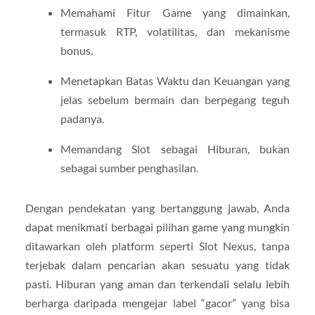
Memahami Fitur Game yang dimainkan,
termasuk RTP, volatilitas, dan mekanisme
bonus.
Menetapkan Batas Waktu dan Keuangan yang
jelas sebelum bermain dan berpegang teguh
padanya.
Memandang Slot sebagai Hiburan, bukan
sebagai sumber penghasilan.
Dengan pendekatan yang bertanggung jawab, Anda
dapat menikmati berbagai pilihan game yang mungkin
ditawarkan oleh platform seperti Slot Nexus, tanpa
terjebak dalam pencarian akan sesuatu yang tidak
pasti. Hiburan yang aman dan terkendali selalu lebih
berharga daripada mengejar label “gacor” yang bisa