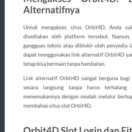
Alternatifnya
Untuk mengakses situs Orbit4D, Anda cu
disediakan oleh platform tersebut. Namun
gangguan teknis atau diblokir oleh penyedia l
dapat menggunakan link alternatif Orbit4D ya
tetap bisa bermain tanpa hambatan.
Link alternatif Orbit4D sangat berguna bagi
secara langsung tanpa harus terhalang 
menemukannya dengan mudah melalui berbaga
membahas situs slot Orbit4D.
Orbit4D Slot Login dan Fi