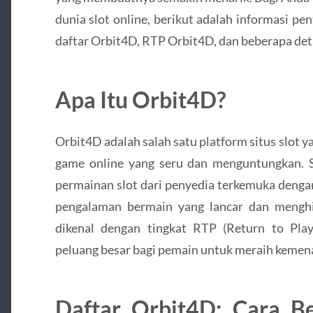
dunia slot online, berikut adalah informasi pe
daftar Orbit4D, RTP Orbit4D, dan beberapa deta
Apa Itu Orbit4D?
Orbit4D adalah salah satu platform situs slo
game online yang seru dan menguntungkan. Si
permainan slot dari penyedia terkemuka dengan
pengalaman bermain yang lancar dan menghi
dikenal dengan tingkat RTP (Return to Pla
peluang besar bagi pemain untuk meraih kemen
Daftar Orbit4D: Cara B