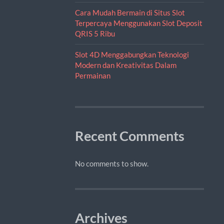
Cara Mudah Bermain di Situs Slot
Terpercaya Menggunakan Slot Deposit
QRIS 5 Ribu
Slot 4D Menggabungkan Teknologi
Modern dan Kreativitas Dalam
Permainan
Recent Comments
No comments to show.
Archives