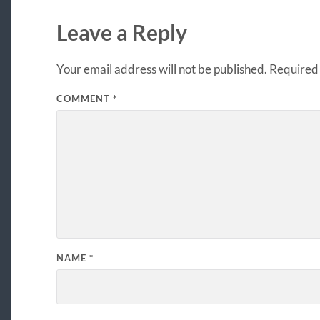
Leave a Reply
Your email address will not be published.
Required 
COMMENT
*
NAME
*