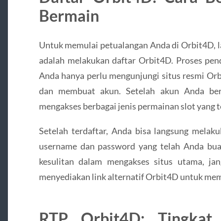
Bermain
Untuk memulai petualangan Anda di Orbit4D, l
adalah melakukan daftar Orbit4D. Proses pen
Anda hanya perlu mengunjungi situs resmi Orbi
dan membuat akun. Setelah akun Anda berh
mengakses berbagai jenis permainan slot yang t
Setelah terdaftar, Anda bisa langsung melak
username dan password yang telah Anda bua
kesulitan dalam mengakses situs utama, ja
menyediakan link alternatif Orbit4D untuk me
RTP Orbit4D: Tingkat