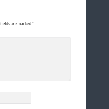
fields are marked
*