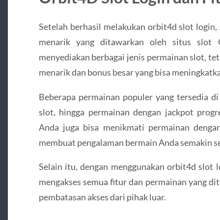
Setelah berhasil melakukan orbit4d slot login
menarik yang ditawarkan oleh situs slot 
menyediakan berbagai jenis permainan slot, t
menarik dan bonus besar yang bisa meningkatk
Beberapa permainan populer yang tersedia di 
slot, hingga permainan dengan jackpot progr
Anda juga bisa menikmati permainan denga
membuat pengalaman bermain Anda semakin se
Selain itu, dengan menggunakan orbit4d slot lo
mengakses semua fitur dan permainan yang di
pembatasan akses dari pihak luar.