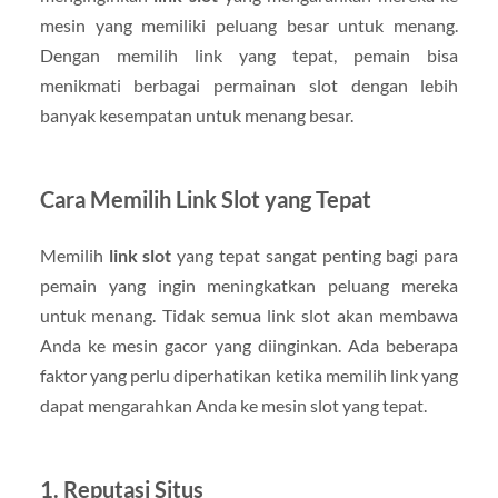
mesin yang memiliki peluang besar untuk menang.
Dengan memilih link yang tepat, pemain bisa
menikmati berbagai permainan slot dengan lebih
banyak kesempatan untuk menang besar.
Cara Memilih Link Slot yang Tepat
Memilih
link slot
yang tepat sangat penting bagi para
pemain yang ingin meningkatkan peluang mereka
untuk menang. Tidak semua link slot akan membawa
Anda ke mesin gacor yang diinginkan. Ada beberapa
faktor yang perlu diperhatikan ketika memilih link yang
dapat mengarahkan Anda ke mesin slot yang tepat.
1. Reputasi Situs