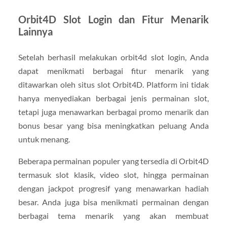
Orbit4D Slot Login dan Fitur Menarik
Lainnya
Setelah berhasil melakukan orbit4d slot login, Anda
dapat menikmati berbagai fitur menarik yang
ditawarkan oleh situs slot Orbit4D. Platform ini tidak
hanya menyediakan berbagai jenis permainan slot,
tetapi juga menawarkan berbagai promo menarik dan
bonus besar yang bisa meningkatkan peluang Anda
untuk menang.
Beberapa permainan populer yang tersedia di Orbit4D
termasuk slot klasik, video slot, hingga permainan
dengan jackpot progresif yang menawarkan hadiah
besar. Anda juga bisa menikmati permainan dengan
berbagai tema menarik yang akan membuat