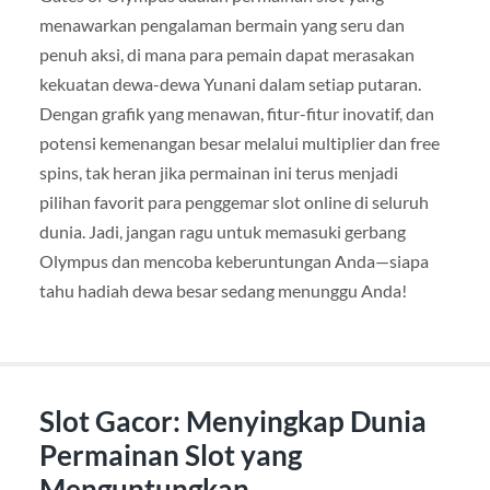
menawarkan pengalaman bermain yang seru dan
penuh aksi, di mana para pemain dapat merasakan
kekuatan dewa-dewa Yunani dalam setiap putaran.
Dengan grafik yang menawan, fitur-fitur inovatif, dan
potensi kemenangan besar melalui multiplier dan free
spins, tak heran jika permainan ini terus menjadi
pilihan favorit para penggemar slot online di seluruh
dunia. Jadi, jangan ragu untuk memasuki gerbang
Olympus dan mencoba keberuntungan Anda—siapa
tahu hadiah dewa besar sedang menunggu Anda!
Slot Gacor: Menyingkap Dunia
Permainan Slot yang
Menguntungkan