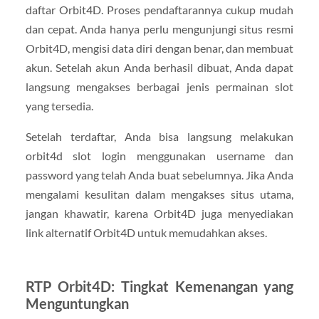
daftar Orbit4D. Proses pendaftarannya cukup mudah
dan cepat. Anda hanya perlu mengunjungi situs resmi
Orbit4D, mengisi data diri dengan benar, dan membuat
akun. Setelah akun Anda berhasil dibuat, Anda dapat
langsung mengakses berbagai jenis permainan slot
yang tersedia.
Setelah terdaftar, Anda bisa langsung melakukan
orbit4d slot login menggunakan username dan
password yang telah Anda buat sebelumnya. Jika Anda
mengalami kesulitan dalam mengakses situs utama,
jangan khawatir, karena Orbit4D juga menyediakan
link alternatif Orbit4D untuk memudahkan akses.
RTP Orbit4D: Tingkat Kemenangan yang
Menguntungkan