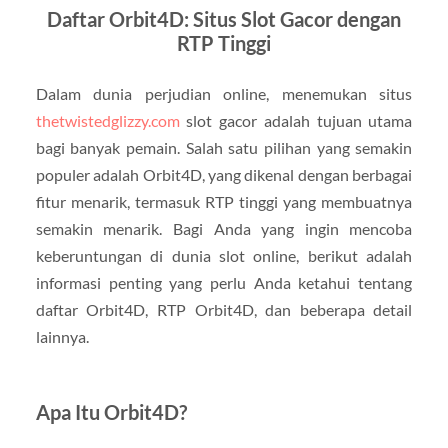
Daftar Orbit4D: Situs Slot Gacor dengan
RTP Tinggi
Dalam dunia perjudian online, menemukan situs
thetwistedglizzy.com
slot gacor adalah tujuan utama
bagi banyak pemain. Salah satu pilihan yang semakin
populer adalah Orbit4D, yang dikenal dengan berbagai
fitur menarik, termasuk RTP tinggi yang membuatnya
semakin menarik. Bagi Anda yang ingin mencoba
keberuntungan di dunia slot online, berikut adalah
informasi penting yang perlu Anda ketahui tentang
daftar Orbit4D, RTP Orbit4D, dan beberapa detail
lainnya.
Apa Itu Orbit4D?