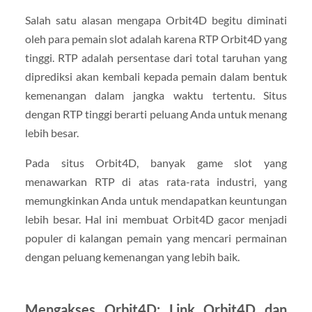
Salah satu alasan mengapa Orbit4D begitu diminati
oleh para pemain slot adalah karena RTP Orbit4D yang
tinggi. RTP adalah persentase dari total taruhan yang
diprediksi akan kembali kepada pemain dalam bentuk
kemenangan dalam jangka waktu tertentu. Situs
dengan RTP tinggi berarti peluang Anda untuk menang
lebih besar.
Pada situs Orbit4D, banyak game slot yang
menawarkan RTP di atas rata-rata industri, yang
memungkinkan Anda untuk mendapatkan keuntungan
lebih besar. Hal ini membuat Orbit4D gacor menjadi
populer di kalangan pemain yang mencari permainan
dengan peluang kemenangan yang lebih baik.
Mengakses Orbit4D: Link Orbit4D dan