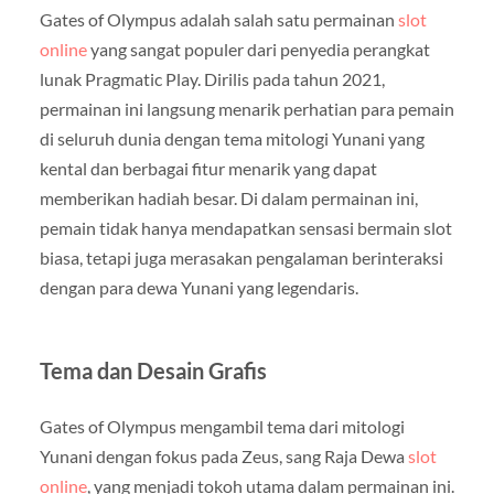
Gates of Olympus adalah salah satu permainan
slot
online
yang sangat populer dari penyedia perangkat
lunak Pragmatic Play. Dirilis pada tahun 2021,
permainan ini langsung menarik perhatian para pemain
di seluruh dunia dengan tema mitologi Yunani yang
kental dan berbagai fitur menarik yang dapat
memberikan hadiah besar. Di dalam permainan ini,
pemain tidak hanya mendapatkan sensasi bermain slot
biasa, tetapi juga merasakan pengalaman berinteraksi
dengan para dewa Yunani yang legendaris.
Tema dan Desain Grafis
Gates of Olympus mengambil tema dari mitologi
Yunani dengan fokus pada Zeus, sang Raja Dewa
slot
online
, yang menjadi tokoh utama dalam permainan ini.