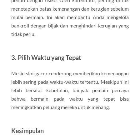
penuh dengan risiko. Oleh karena itu, penting untuk
menetapkan batas kemenangan dan kerugian sebelum
mulai bermain. Ini akan membantu Anda mengelola
bankroll dengan bijak dan menghindari kerugian yang
tidak perlu.
3. Pilih Waktu yang Tepat
Mesin slot gacor cenderung memberikan kemenangan
lebih sering pada waktu-waktu tertentu. Meskipun ini
lebih bersifat kebetulan, banyak pemain percaya
bahwa bermain pada waktu yang tepat bisa
meningkatkan peluang mereka untuk menang.
Kesimpulan