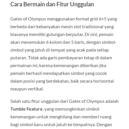
Cara Bermain dan Fitur Unggulan
Gates of Olympus menggunakan format grid 6×5 yang
berbeda dari kebanyakan mesin slot tradisional yang
biasanya memiliki gulungan berputar. Di sini, pemain
akan menemukan 6 kolom dan 5 baris, dengan simbol-
simbol yang jatuh di tempat yang acak pada setiap
putaran. Tidak ada garis pembayaran tetap di dalam
permainan ini, karena kemenangan diberikan jika
pemain berhasil mendapatkan simbol yang cocok
dalam posisi yang berdekatan, baik secara horizontal
maupun vertikal.
Salah satu fitur unggulan dari Gates of Olympus adalah
Tumble Feature
, yang memungkinkan simbol
kemenangan untuk menghilang dan memberi ruang
bagi simbol baru untuk jatuh ke tempatnya. Dengan