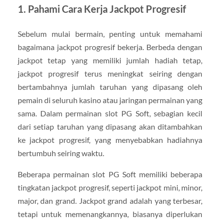
1. Pahami Cara Kerja Jackpot Progresif
Sebelum mulai bermain, penting untuk memahami
bagaimana jackpot progresif bekerja. Berbeda dengan
jackpot tetap yang memiliki jumlah hadiah tetap,
jackpot progresif terus meningkat seiring dengan
bertambahnya jumlah taruhan yang dipasang oleh
pemain di seluruh kasino atau jaringan permainan yang
sama. Dalam permainan slot PG Soft, sebagian kecil
dari setiap taruhan yang dipasang akan ditambahkan
ke jackpot progresif, yang menyebabkan hadiahnya
bertumbuh seiring waktu.
Beberapa permainan slot PG Soft memiliki beberapa
tingkatan jackpot progresif, seperti jackpot mini, minor,
major, dan grand. Jackpot grand adalah yang terbesar,
tetapi untuk memenangkannya, biasanya diperlukan