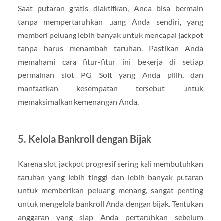
Saat putaran gratis diaktifkan, Anda bisa bermain
tanpa mempertaruhkan uang Anda sendiri, yang
memberi peluang lebih banyak untuk mencapai jackpot
tanpa harus menambah taruhan. Pastikan Anda
memahami cara fitur-fitur ini bekerja di setiap
permainan slot PG Soft yang Anda pilih, dan
manfaatkan kesempatan tersebut untuk
memaksimalkan kemenangan Anda.
5. Kelola Bankroll dengan Bijak
Karena slot jackpot progresif sering kali membutuhkan
taruhan yang lebih tinggi dan lebih banyak putaran
untuk memberikan peluang menang, sangat penting
untuk mengelola bankroll Anda dengan bijak. Tentukan
anggaran yang siap Anda pertaruhkan sebelum