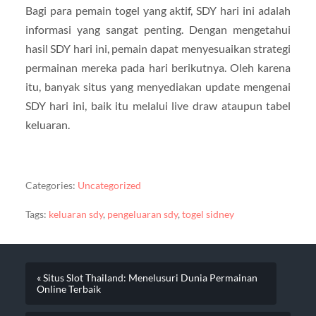
Bagi para pemain togel yang aktif, SDY hari ini adalah
informasi yang sangat penting. Dengan mengetahui
hasil SDY hari ini, pemain dapat menyesuaikan strategi
permainan mereka pada hari berikutnya. Oleh karena
itu, banyak situs yang menyediakan update mengenai
SDY hari ini, baik itu melalui live draw ataupun tabel
keluaran.
Categories:
Uncategorized
Tags:
keluaran sdy
,
pengeluaran sdy
,
togel sidney
« Situs Slot Thailand: Menelusuri Dunia Permainan
Online Terbaik