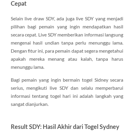
Cepat
Selain live draw SDY, ada juga live SDY yang menjadi
pilihan bagi pemain yang ingin mendapatkan hasil
secara cepat. Live SDY memberikan informasi langsung
mengenai hasil undian tanpa perlu menunggu lama.
Dengan fitur ini, para pemain dapat segera mengetahui
apakah mereka menang atau kalah, tanpa harus
menunggu lama.
Bagi pemain yang ingin bermain togel Sidney secara
serius, mengikuti live SDY dan selalu memperbarui
informasi tentang togel hari ini adalah langkah yang
sangat dianjurkan.
Result SDY: Hasil Akhir dari Togel Sydney