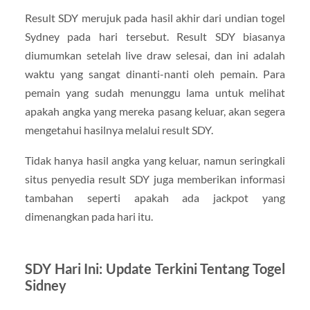
Result SDY merujuk pada hasil akhir dari undian togel
Sydney pada hari tersebut. Result SDY biasanya
diumumkan setelah live draw selesai, dan ini adalah
waktu yang sangat dinanti-nanti oleh pemain. Para
pemain yang sudah menunggu lama untuk melihat
apakah angka yang mereka pasang keluar, akan segera
mengetahui hasilnya melalui result SDY.
Tidak hanya hasil angka yang keluar, namun seringkali
situs penyedia result SDY juga memberikan informasi
tambahan seperti apakah ada jackpot yang
dimenangkan pada hari itu.
SDY Hari Ini: Update Terkini Tentang Togel
Sidney