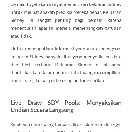
pemain togel akan sangat menantikan keluaran Sidney
untuk melihat apakah prediksi mereka benar. Keluaran
Sidney ini sangat penting bagi pemain, karena
menentukan apakah mereka memenangkan taruhan
atau tidak.
Untuk mendapatkan informasi yang akurat mengenai
keluaran Sidney, banyak situs yang menyediakan data
dan hasil terbaru. Keluaran Sidney ini biasanya
dipublikasikan dalam bentuk tabel yang menampilkan
nomor yang keluar pada setiap periode undian.
Live Draw SDY Pools: Menyaksikan
Undian Secara Langsung
Salah satu fitur yang banyak dicari oleh pemain togel