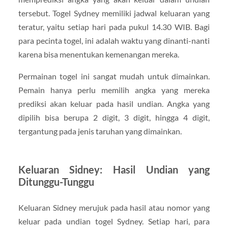
tersebut. Togel Sydney memiliki jadwal keluaran yang
teratur, yaitu setiap hari pada pukul 14.30 WIB. Bagi
para pecinta togel, ini adalah waktu yang dinanti-nanti
karena bisa menentukan kemenangan mereka.
Permainan togel ini sangat mudah untuk dimainkan.
Pemain hanya perlu memilih angka yang mereka
prediksi akan keluar pada hasil undian. Angka yang
dipilih bisa berupa 2 digit, 3 digit, hingga 4 digit,
tergantung pada jenis taruhan yang dimainkan.
Keluaran Sidney: Hasil Undian yang
Ditunggu-Tunggu
Keluaran Sidney merujuk pada hasil atau nomor yang
keluar pada undian togel Sydney. Setiap hari, para