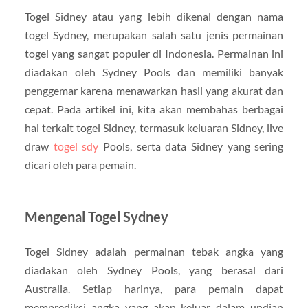
Togel Sidney atau yang lebih dikenal dengan nama
togel Sydney, merupakan salah satu jenis permainan
togel yang sangat populer di Indonesia. Permainan ini
diadakan oleh Sydney Pools dan memiliki banyak
penggemar karena menawarkan hasil yang akurat dan
cepat. Pada artikel ini, kita akan membahas berbagai
hal terkait togel Sidney, termasuk keluaran Sidney, live
draw
togel sdy
Pools, serta data Sidney yang sering
dicari oleh para pemain.
Mengenal Togel Sydney
Togel Sidney adalah permainan tebak angka yang
diadakan oleh Sydney Pools, yang berasal dari
Australia. Setiap harinya, para pemain dapat
memprediksi angka yang akan keluar dalam undian