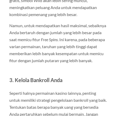
gratis, simbol Wild akan lebih sering muncul,
meningkatkan peluang Anda untuk mendapatkan
kombinasi pemenang yang lebih besar.
Namun, untuk mendapatkan hasil maksimal, sebaiknya
Anda bertaruh dengan jumlah yang lebih besar pada
saat memicu fitur
Free Spins
. Ini karena, pada beberapa
varian permainan, taruhan yang lebih tinggi dapat
memberikan lebih banyak kesempatan untuk memicu
fitur dengan jumlah putaran yang lebih banyak.
3.
Kelola Bankroll Anda
Seperti halnya permainan kasino lainnya, penting
untuk memiliki strategi pengelolaan bankroll yang baik.
Tentukan batas berapa banyak uang yang bersedia
Anda pertaruhkan sebelum mulai bermain. Jangan