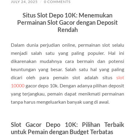
JULY 24, 2025
/
0 COMMENTS
Situs Slot Depo 10K: Menemukan
Permainan Slot Gacor dengan Deposit
Rendah
Dalam dunia perjudian online, permainan slot selalu
menjadi salah satu yang paling populer. Hal ini
dikarenakan mudahnya cara bermain dan potensi
keuntungan yang besar. Salah satu hal yang paling
dicari oleh para pemain slot adalah situs
slot
10000
gacor depo 10k. Dengan adanya pilihan deposit
yang terjangkau, pemain dapat menikmati permainan
tanpa harus mengeluarkan banyak uang di awal.
Slot Gacor Depo 10K: Pilihan Terbaik
untuk Pemain dengan Budget Terbatas