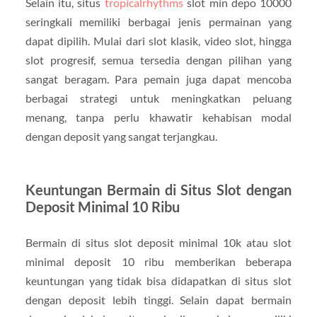
Selain itu, situs
tropicalrhythms
slot min depo 10000
seringkali memiliki berbagai jenis permainan yang
dapat dipilih. Mulai dari slot klasik, video slot, hingga
slot progresif, semua tersedia dengan pilihan yang
sangat beragam. Para pemain juga dapat mencoba
berbagai strategi untuk meningkatkan peluang
menang, tanpa perlu khawatir kehabisan modal
dengan deposit yang sangat terjangkau.
Keuntungan Bermain di Situs Slot dengan
Deposit Minimal 10 Ribu
Bermain di situs slot deposit minimal 10k atau slot
minimal deposit 10 ribu memberikan beberapa
keuntungan yang tidak bisa didapatkan di situs slot
dengan deposit lebih tinggi. Selain dapat bermain