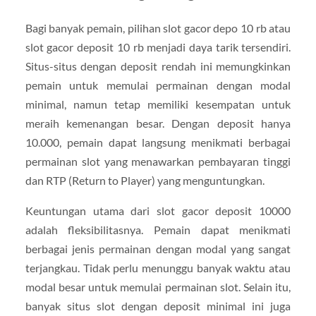
Bagi banyak pemain, pilihan slot gacor depo 10 rb atau
slot gacor deposit 10 rb menjadi daya tarik tersendiri.
Situs-situs dengan deposit rendah ini memungkinkan
pemain untuk memulai permainan dengan modal
minimal, namun tetap memiliki kesempatan untuk
meraih kemenangan besar. Dengan deposit hanya
10.000, pemain dapat langsung menikmati berbagai
permainan slot yang menawarkan pembayaran tinggi
dan RTP (Return to Player) yang menguntungkan.
Keuntungan utama dari slot gacor deposit 10000
adalah fleksibilitasnya. Pemain dapat menikmati
berbagai jenis permainan dengan modal yang sangat
terjangkau. Tidak perlu menunggu banyak waktu atau
modal besar untuk memulai permainan slot. Selain itu,
banyak situs slot dengan deposit minimal ini juga