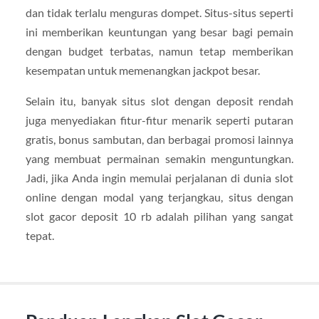
dan tidak terlalu menguras dompet. Situs-situs seperti
ini memberikan keuntungan yang besar bagi pemain
dengan budget terbatas, namun tetap memberikan
kesempatan untuk memenangkan jackpot besar.
Selain itu, banyak situs slot dengan deposit rendah
juga menyediakan fitur-fitur menarik seperti putaran
gratis, bonus sambutan, dan berbagai promosi lainnya
yang membuat permainan semakin menguntungkan.
Jadi, jika Anda ingin memulai perjalanan di dunia slot
online dengan modal yang terjangkau, situs dengan
slot gacor deposit 10 rb adalah pilihan yang sangat
tepat.