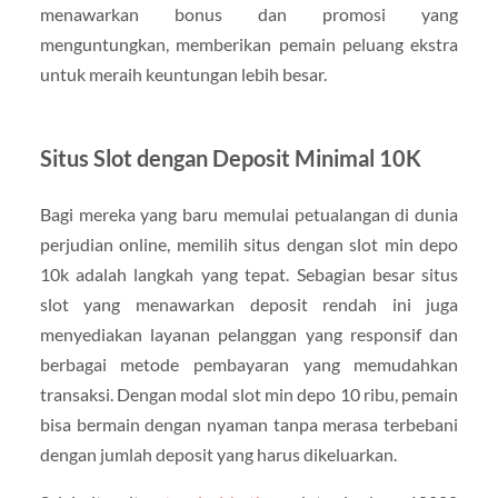
menawarkan bonus dan promosi yang
menguntungkan, memberikan pemain peluang ekstra
untuk meraih keuntungan lebih besar.
Situs Slot dengan Deposit Minimal 10K
Bagi mereka yang baru memulai petualangan di dunia
perjudian online, memilih situs dengan slot min depo
10k adalah langkah yang tepat. Sebagian besar situs
slot yang menawarkan deposit rendah ini juga
menyediakan layanan pelanggan yang responsif dan
berbagai metode pembayaran yang memudahkan
transaksi. Dengan modal slot min depo 10 ribu, pemain
bisa bermain dengan nyaman tanpa merasa terbebani
dengan jumlah deposit yang harus dikeluarkan.