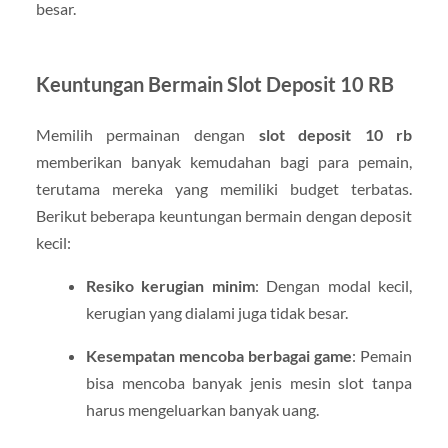
besar.
Keuntungan Bermain Slot Deposit 10 RB
Memilih permainan dengan
slot deposit 10 rb
memberikan banyak kemudahan bagi para pemain,
terutama mereka yang memiliki budget terbatas.
Berikut beberapa keuntungan bermain dengan deposit
kecil:
Resiko kerugian minim
: Dengan modal kecil,
kerugian yang dialami juga tidak besar.
Kesempatan mencoba berbagai game
: Pemain
bisa mencoba banyak jenis mesin slot tanpa
harus mengeluarkan banyak uang.