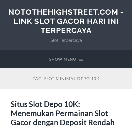
NOTOTHEHIGHSTREET.COM -
LINK SLOT GACOR HARI INI
TERPERCAYA
Slot Terpercaya
SHOW MENU
TAG:
SLOT MINIMAL DEPO 10K
Situs Slot Depo 10K:
Menemukan Permainan Slot
Gacor dengan Deposit Rendah