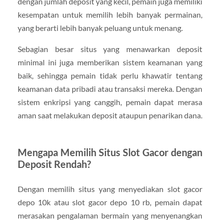
dengan jumlah deposit yang kecil, pemain juga memiliki
kesempatan untuk memilih lebih banyak permainan,
yang berarti lebih banyak peluang untuk menang.
Sebagian besar situs yang menawarkan deposit
minimal ini juga memberikan sistem keamanan yang
baik, sehingga pemain tidak perlu khawatir tentang
keamanan data pribadi atau transaksi mereka. Dengan
sistem enkripsi yang canggih, pemain dapat merasa
aman saat melakukan deposit ataupun penarikan dana.
Mengapa Memilih Situs Slot Gacor dengan
Deposit Rendah?
Dengan memilih situs yang menyediakan slot gacor
depo 10k atau slot gacor depo 10 rb, pemain dapat
merasakan pengalaman bermain yang menyenangkan