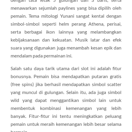
menawarkan sejumlah paylines yang bisa dipilih oleh
pemain. Tema mitologi Yunani sangat kental dengan
simbol-simbol seperti helm perang Athena, perisai,
serta berbagai ikon lainnya yang melambangkan
kebijaksanaan dan kekuatan. Musik latar dan efek
suara yang digunakan juga menambah kesan epik dan
mendalam pada permainan ini.
Salah satu daya tarik utama dari slot ini adalah fitur
bonusnya. Pemain bisa mendapatkan putaran gratis
(free spins) jika berhasil mendapatkan simbol scatter
yang muncul di gulungan. Selain itu, ada juga simbol
wild yang dapat menggantikan simbol lain untuk
membentuk kombinasi kemenangan yang lebih
banyak. Fitur-fitur ini tentu meningkatkan peluang
pemain untuk meraih kemenangan lebih besar selama
bermain.