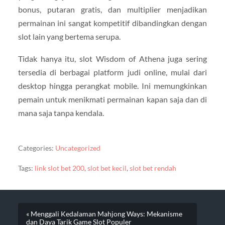
bonus, putaran gratis, dan multiplier menjadikan
permainan ini sangat kompetitif dibandingkan dengan
slot lain yang bertema serupa.
Tidak hanya itu, slot Wisdom of Athena juga sering
tersedia di berbagai platform judi online, mulai dari
desktop hingga perangkat mobile. Ini memungkinkan
pemain untuk menikmati permainan kapan saja dan di
mana saja tanpa kendala.
Categories:
Uncategorized
Tags:
link slot bet 200
,
slot bet kecil
,
slot bet rendah
« Menggali Kedalaman Mahjong Ways: Mekanisme
dan Daya Tarik Game Slot Populer