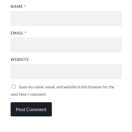
NAME
*
EMAIL
*
WEBSITE
Save my name, email, and website in this browser for the
next time I comment.