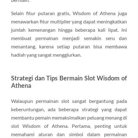
Selain fitur putaran gratis, Wisdom of Athena juga
menawarkan fitur multiplier yang dapat meningkatkan
jumlah kemenangan hingga beberapa kali lipat. Ini
membuat permainan menjadi semakin seru dan
menantang, karena setiap putaran bisa membawa
hadiah yang sangat menggiurkan.
Strategi dan Tips Bermain Slot Wisdom of
Athena
Walaupun permainan slot sangat bergantung pada
keberuntungan, ada beberapa strategi yang dapat
membantu pemain memaksimalkan peluang menang di
slot Wisdom of Athena. Pertama, penting untuk
memahami aturan dan simbol dalam permainan