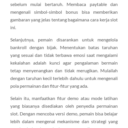
sebelum mulai bertaruh. Membaca paytable dan
mengenali simbol-simbol bonus bisa memberikan
gambaran yang jelas tentang bagaimana cara kerja slot
ini.
Selanjutnya, pemain disarankan untuk mengelola
bankroll dengan bijak. Menentukan batas taruhan
yang sesuai dan tidak terbawa emosi saat mengalami
kekalahan adalah kunci agar pengalaman bermain
tetap menyenangkan dan tidak merugikan. Mulailah
dengan taruhan kecil terlebih dahulu untuk mengenali
pola permainan dan fitur-fitur yang ada.
Selain itu, manfaatkan fitur demo atau mode latihan
yang biasanya disediakan oleh penyedia permainan
slot. Dengan mencoba versi demo, pemain bisa belajar
lebih dalam mengenai mekanisme dan strategi yang