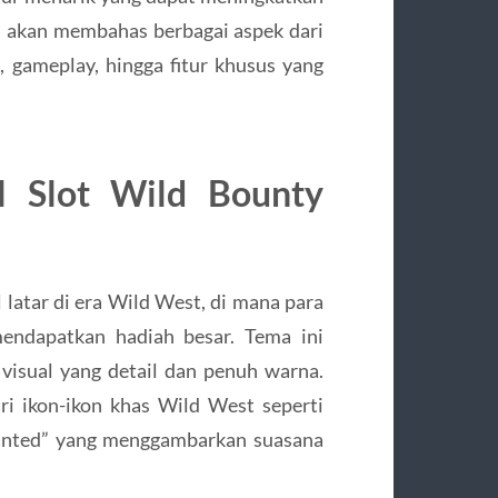
ta akan membahas berbagai aspek dari
 gameplay, hingga fitur khusus yang
l Slot Wild Bounty
tar di era Wild West, di mana para
mendapatkan hadiah besar. Tema ini
 visual yang detail dan penuh warna.
ri ikon-ikon khas Wild West seperti
 “wanted” yang menggambarkan suasana