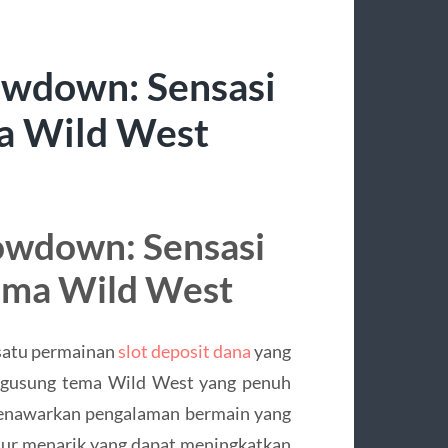
owdown: Sensasi
a Wild West
owdown: Sensasi
ema Wild West
satu permainan
slot deposit dana
yang
ngusung tema Wild West yang penuh
menawarkan pengalaman bermain yang
itur menarik yang dapat meningkatkan