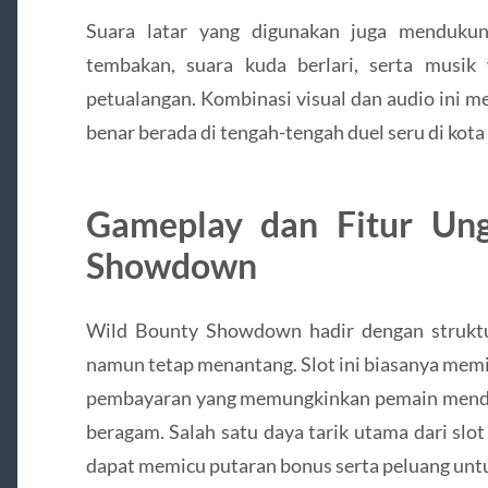
Suara latar yang digunakan juga menduku
tembakan, suara kuda berlari, serta musi
petualangan. Kombinasi visual dan audio ini 
benar berada di tengah-tengah duel seru di kota
Gameplay dan Fitur Un
Showdown
Wild Bounty Showdown hadir dengan strukt
namun tetap menantang. Slot ini biasanya memi
pembayaran yang memungkinkan pemain mend
beragam. Salah satu daya tarik utama dari slot 
dapat memicu putaran bonus serta peluang un