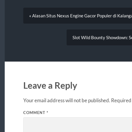
« Alasan Situs Nexus Engine Gacor Populer di Kalang
Slot Wild Bounty Showdown: S
Leave a Reply
Your email address will not be published.
Required 
COMMENT
*