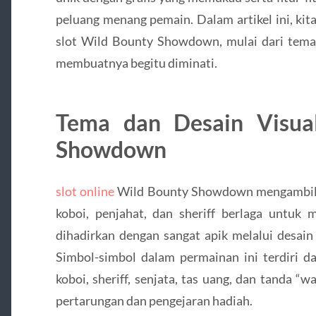
peluang menang pemain. Dalam artikel ini, ki
slot Wild Bounty Showdown, mulai dari tema,
membuatnya begitu diminati.
Tema dan Desain Visua
Showdown
slot online
Wild Bounty Showdown mengambil la
koboi, penjahat, dan sheriff berlaga untuk 
dihadirkan dengan sangat apik melalui desain
Simbol-simbol dalam permainan ini terdiri da
koboi, sheriff, senjata, tas uang, dan tanda
pertarungan dan pengejaran hadiah.