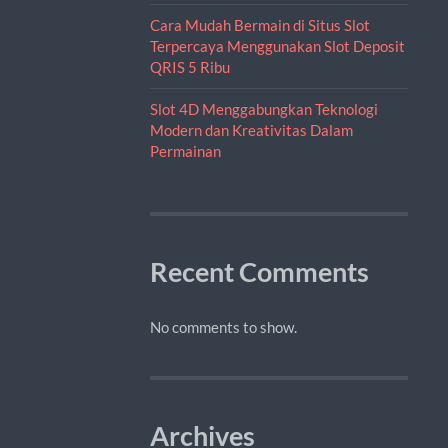
Cara Mudah Bermain di Situs Slot
Terpercaya Menggunakan Slot Deposit
QRIS 5 Ribu
Slot 4D Menggabungkan Teknologi
Modern dan Kreativitas Dalam
Permainan
Recent Comments
No comments to show.
Archives