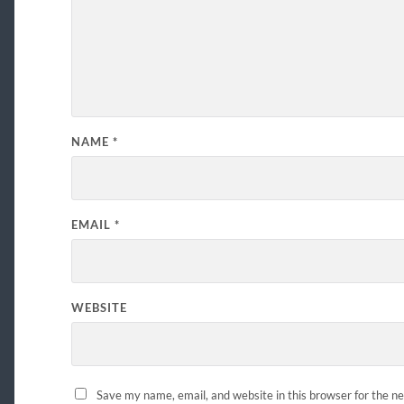
NAME
*
EMAIL
*
WEBSITE
Save my name, email, and website in this browser for the n