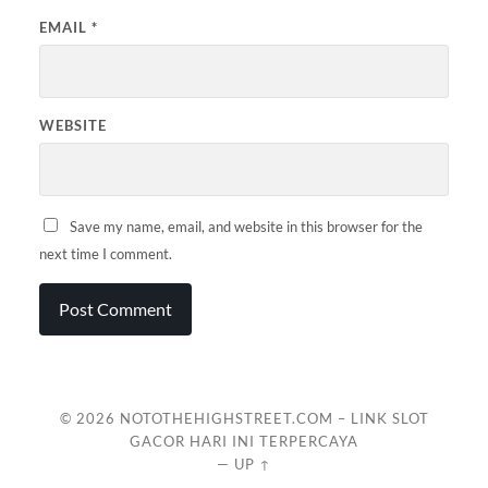
EMAIL
*
WEBSITE
Save my name, email, and website in this browser for the
next time I comment.
© 2026
NOTOTHEHIGHSTREET.COM – LINK SLOT
GACOR HARI INI TERPERCAYA
—
UP ↑