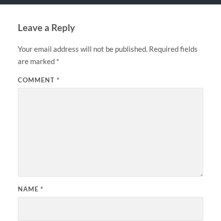
Leave a Reply
Your email address will not be published.
Required fields
are marked
*
COMMENT
*
NAME
*