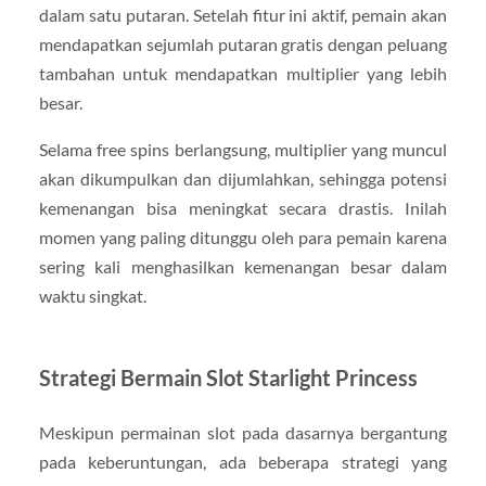
dalam satu putaran. Setelah fitur ini aktif, pemain akan
mendapatkan sejumlah putaran gratis dengan peluang
tambahan untuk mendapatkan multiplier yang lebih
besar.
Selama free spins berlangsung, multiplier yang muncul
akan dikumpulkan dan dijumlahkan, sehingga potensi
kemenangan bisa meningkat secara drastis. Inilah
momen yang paling ditunggu oleh para pemain karena
sering kali menghasilkan kemenangan besar dalam
waktu singkat.
Strategi Bermain Slot Starlight Princess
Meskipun permainan slot pada dasarnya bergantung
pada keberuntungan, ada beberapa strategi yang