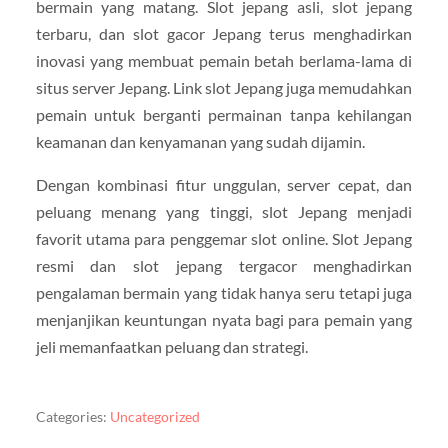
bermain yang matang. Slot jepang asli, slot jepang
terbaru, dan slot gacor Jepang terus menghadirkan
inovasi yang membuat pemain betah berlama-lama di
situs server Jepang. Link slot Jepang juga memudahkan
pemain untuk berganti permainan tanpa kehilangan
keamanan dan kenyamanan yang sudah dijamin.
Dengan kombinasi fitur unggulan, server cepat, dan
peluang menang yang tinggi, slot Jepang menjadi
favorit utama para penggemar slot online. Slot Jepang
resmi dan slot jepang tergacor menghadirkan
pengalaman bermain yang tidak hanya seru tetapi juga
menjanjikan keuntungan nyata bagi para pemain yang
jeli memanfaatkan peluang dan strategi.
Categories:
Uncategorized