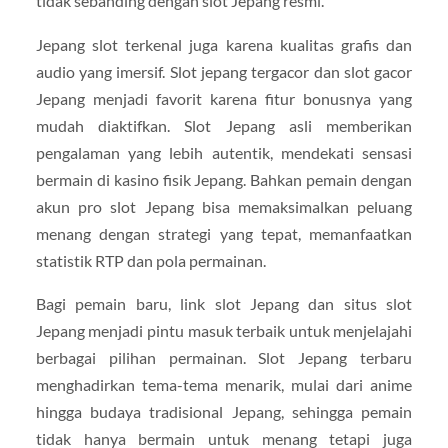
tidak sebanding dengan slot Jepang resmi.
Jepang slot terkenal juga karena kualitas grafis dan
audio yang imersif. Slot jepang tergacor dan slot gacor
Jepang menjadi favorit karena fitur bonusnya yang
mudah diaktifkan. Slot Jepang asli memberikan
pengalaman yang lebih autentik, mendekati sensasi
bermain di kasino fisik Jepang. Bahkan pemain dengan
akun pro slot Jepang bisa memaksimalkan peluang
menang dengan strategi yang tepat, memanfaatkan
statistik RTP dan pola permainan.
Bagi pemain baru, link slot Jepang dan situs slot
Jepang menjadi pintu masuk terbaik untuk menjelajahi
berbagai pilihan permainan. Slot Jepang terbaru
menghadirkan tema-tema menarik, mulai dari anime
hingga budaya tradisional Jepang, sehingga pemain
tidak hanya bermain untuk menang tetapi juga