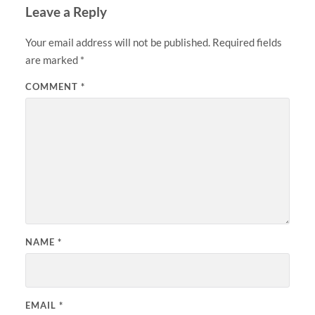
Leave a Reply
Your email address will not be published.
Required fields
are marked
*
COMMENT
*
NAME
*
EMAIL
*