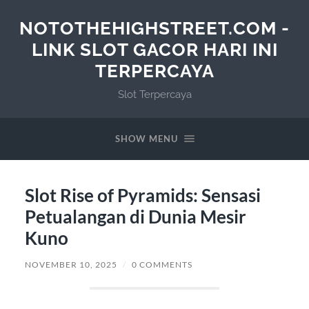
NOTOTHEHIGHSTREET.COM -
LINK SLOT GACOR HARI INI
TERPERCAYA
Slot Terpercaya
SHOW MENU
Slot Rise of Pyramids: Sensasi
Petualangan di Dunia Mesir
Kuno
NOVEMBER 10, 2025
/
0 COMMENTS