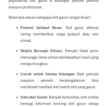
popularitas slot gacor di kalangan pemain pemula
maupun profesional.
Beberapa alasan mengapa slot gacor sangat dicari:
Potensi Jackpot Besar
: Slot gacor dikenal
sering memberikan mega jackpot atau win
streak.
Waktu Bermain Efisien
: Pemain tidak perlu
menunggu lama untuk mendapatkan hasil yang
menguntungkan.
Cocok untuk Semua Kalangan
: Baik pemula
maupun pemain berpengalaman bisa
menikmati manfaat dari mesin slot yang gacor.
Interaksi Sosial
: Banyak komunitas slot online
berbagi informasi tentang slot gacor setiap