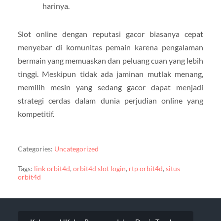
harinya.
Slot online dengan reputasi gacor biasanya cepat
menyebar di komunitas pemain karena pengalaman
bermain yang memuaskan dan peluang cuan yang lebih
tinggi. Meskipun tidak ada jaminan mutlak menang,
memilih mesin yang sedang gacor dapat menjadi
strategi cerdas dalam dunia perjudian online yang
kompetitif.
Categories:
Uncategorized
Tags:
link orbit4d
,
orbit4d slot login
,
rtp orbit4d
,
situs
orbit4d