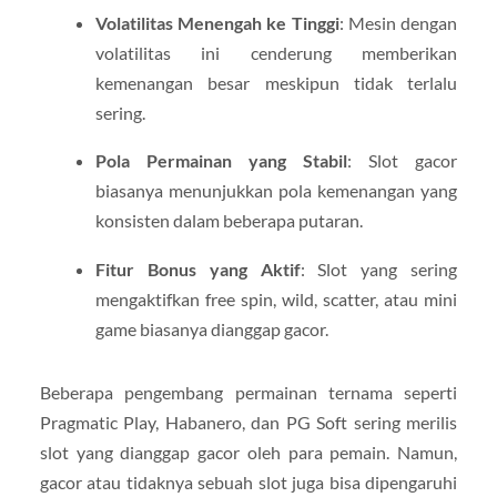
Volatilitas Menengah ke Tinggi
: Mesin dengan
volatilitas ini cenderung memberikan
kemenangan besar meskipun tidak terlalu
sering.
Pola Permainan yang Stabil
: Slot gacor
biasanya menunjukkan pola kemenangan yang
konsisten dalam beberapa putaran.
Fitur Bonus yang Aktif
: Slot yang sering
mengaktifkan free spin, wild, scatter, atau mini
game biasanya dianggap gacor.
Beberapa pengembang permainan ternama seperti
Pragmatic Play, Habanero, dan PG Soft sering merilis
slot yang dianggap gacor oleh para pemain. Namun,
gacor atau tidaknya sebuah slot juga bisa dipengaruhi