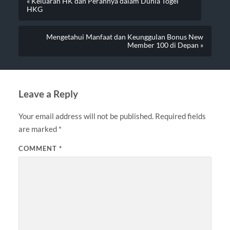
« Keluaran HK dan Perannya dalam Dunia Togel
HKG
Mengetahui Manfaat dan Keunggulan Bonus New
Member 100 di Depan »
Leave a Reply
Your email address will not be published.
Required fields
are marked
*
COMMENT
*