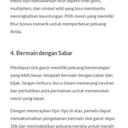
mesin slot menawarkan fitur seperti free spins,
multipliers, dan simbol wild yang bisa membantu
meningkatkan keuntungan. Pilih mesin yang memiliki
fitur bonus menarik untuk memperbesar peluang
Anda.
4. Bermain dengan Sabar
Meskipun slot gacor memiliki peluang kemenangan
yang lebih besar, tetaplah bermain dengan sabar dan
bijak. Jangan terburu-buru dalam memasang taruhan
dan perhatikan pola permainan untuk menemukan
mesin yang tepat.
Dengan menerapkan tips-tips di atas, pemain dapat
memaksimalkan pengalaman bermain slot gacor depo
10k dan meningkatkan peluang mereka untuk meraih