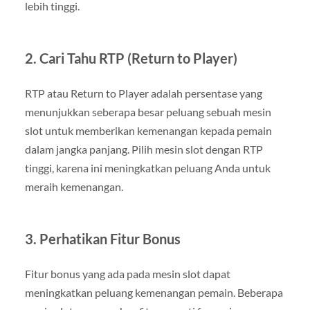
lebih tinggi.
2. Cari Tahu RTP (Return to Player)
RTP atau Return to Player adalah persentase yang
menunjukkan seberapa besar peluang sebuah mesin
slot untuk memberikan kemenangan kepada pemain
dalam jangka panjang. Pilih mesin slot dengan RTP
tinggi, karena ini meningkatkan peluang Anda untuk
meraih kemenangan.
3. Perhatikan Fitur Bonus
Fitur bonus yang ada pada mesin slot dapat
meningkatkan peluang kemenangan pemain. Beberapa