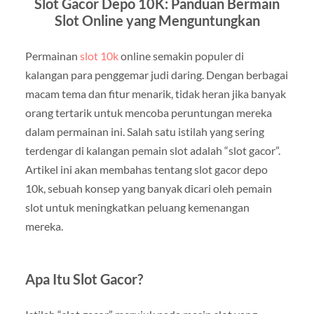
Slot Gacor Depo 10K: Panduan Bermain
Slot Online yang Menguntungkan
Permainan
slot 10k
online semakin populer di
kalangan para penggemar judi daring. Dengan berbagai
macam tema dan fitur menarik, tidak heran jika banyak
orang tertarik untuk mencoba peruntungan mereka
dalam permainan ini. Salah satu istilah yang sering
terdengar di kalangan pemain slot adalah “slot gacor”.
Artikel ini akan membahas tentang slot gacor depo
10k, sebuah konsep yang banyak dicari oleh pemain
slot untuk meningkatkan peluang kemenangan
mereka.
Apa Itu Slot Gacor?