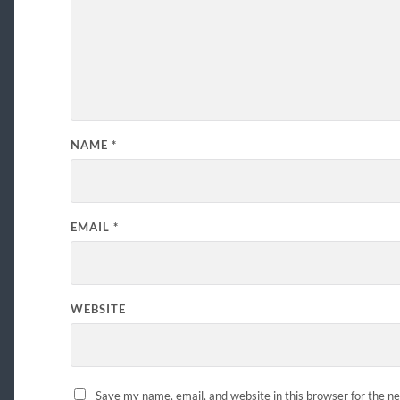
NAME
*
EMAIL
*
WEBSITE
Save my name, email, and website in this browser for the n