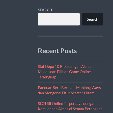
SEARCH
Search
Recent Posts
Slot Depo 10 Ribu dengan Akses
Mudah dan Pilihan Game Online
Terlengkap
Panduan Seru Bermain Mahjong Ways
dan Mengenal Fitur Scatter Hitam
SLOT88 Online Terpercaya dengan
Kemudahan Akses di Semua Perangkat