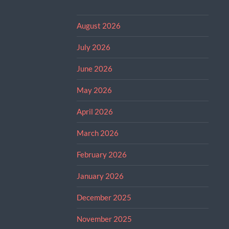
August 2026
July 2026
June 2026
May 2026
April 2026
March 2026
February 2026
January 2026
December 2025
November 2025