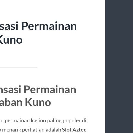
nsasi Permainan
Kuno
nsasi Permainan
aban Kuno
tu permainan kasino paling populer di
up menarik perhatian adalah
Slot Aztec