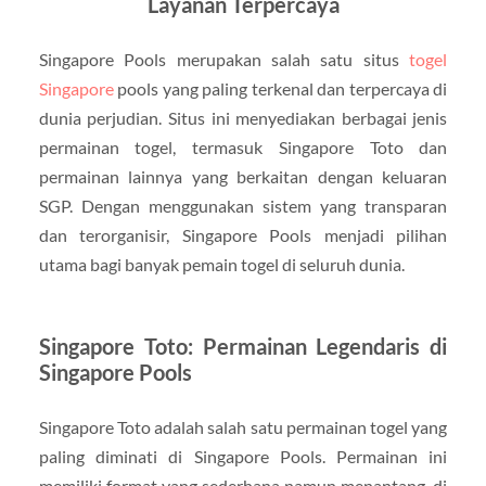
Layanan Terpercaya
Singapore Pools merupakan salah satu situs
togel
Singapore
pools
yang paling terkenal dan terpercaya di
dunia perjudian. Situs ini menyediakan berbagai jenis
permainan togel, termasuk Singapore Toto dan
permainan lainnya yang berkaitan dengan keluaran
SGP. Dengan menggunakan sistem yang transparan
dan terorganisir, Singapore Pools menjadi pilihan
utama bagi banyak pemain togel di seluruh dunia.
Singapore Toto: Permainan Legendaris di
Singapore Pools
Singapore Toto adalah salah satu permainan togel yang
paling diminati di Singapore Pools. Permainan ini
memiliki format yang sederhana namun menantang, di