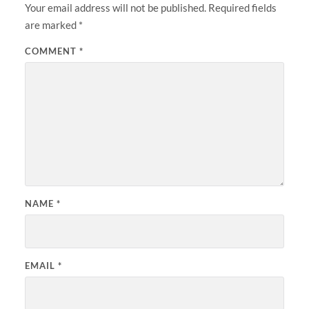
Your email address will not be published.
Required fields
are marked
*
COMMENT
*
NAME
*
EMAIL
*