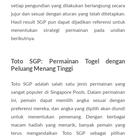
setiap pengundian yang dilakukan berlangsung secara
jujur dan sesuai dengan aturan yang telah ditetapkan.
Hasil result SGP pun dapat dijadikan referensi untuk
menentukan strategi permainan pada undian
berikutnya.
Toto SGP: Permainan Togel dengan
Peluang Menang Tinggi
Toto SGP adalah salah satu jenis permainan yang
sangat populer di Singapore Pools. Dalam permainan
ini, pemain dapat memilih angka sesuai dengan
preferensi mereka, dan angka yang dipilih akan diundi
untuk menentukan pemenang. Dengan berbagai
macam hadiah yang menarik, banyak pemain yang
terus mengandalkan Toto SGP sebagai pilihan