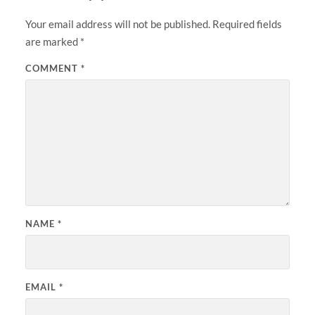
Your email address will not be published.
Required fields
are marked
*
COMMENT
*
NAME
*
EMAIL
*