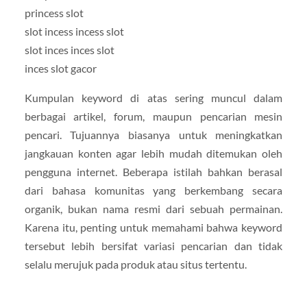
princess slot
slot incess incess slot
slot inces inces slot
inces slot gacor
Kumpulan keyword di atas sering muncul dalam
berbagai artikel, forum, maupun pencarian mesin
pencari. Tujuannya biasanya untuk meningkatkan
jangkauan konten agar lebih mudah ditemukan oleh
pengguna internet. Beberapa istilah bahkan berasal
dari bahasa komunitas yang berkembang secara
organik, bukan nama resmi dari sebuah permainan.
Karena itu, penting untuk memahami bahwa keyword
tersebut lebih bersifat variasi pencarian dan tidak
selalu merujuk pada produk atau situs tertentu.