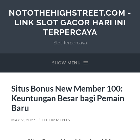
NOTOTHEHIGHSTREET.COM -
LINK SLOT GACOR HARI INI
TERPERCAYA
Slot Terpercaya
SHOW MENU
Situs Bonus New Member 100:
Keuntungan Besar bagi Pemain
Baru
MAY 9, 2025
/
0 COMMENTS