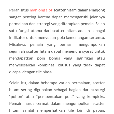
Peran situs
mahjong slot
scatter hitam dalam Mahjong
sangat penting karena dapat memengaruhi jalannya
permainan dan strategi yang diterapkan pemain. Salah
satu fungsi utama dari scatter hitam adalah sebagai
indikator untuk menyusun pola kemenangan tertentu.
Misalnya, pemain yang berhasil mengumpulkan
sejumlah scatter hitam dapat memenuhi syarat untuk
mendapatkan poin bonus yang signifikan atau
menyelesaikan kombinasi khusus yang tidak dapat
dicapai dengan tile biasa.
Selain itu, dalam beberapa varian permainan, scatter
hitam sering digunakan sebagai bagian dari strategi
“pohon” atau “pembentukan pola” yang kompleks.
Pemain harus cermat dalam mengumpulkan scatter
hitam sambil memperhatikan tile lain di papan.