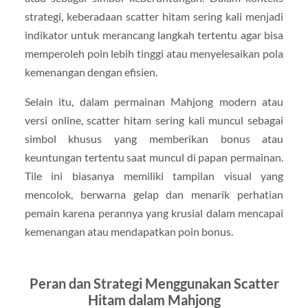
strategi, keberadaan scatter hitam sering kali menjadi
indikator untuk merancang langkah tertentu agar bisa
memperoleh poin lebih tinggi atau menyelesaikan pola
kemenangan dengan efisien.
Selain itu, dalam permainan Mahjong modern atau
versi online, scatter hitam sering kali muncul sebagai
simbol khusus yang memberikan bonus atau
keuntungan tertentu saat muncul di papan permainan.
Tile ini biasanya memiliki tampilan visual yang
mencolok, berwarna gelap dan menarik perhatian
pemain karena perannya yang krusial dalam mencapai
kemenangan atau mendapatkan poin bonus.
Peran dan Strategi Menggunakan Scatter
Hitam dalam Mahjong