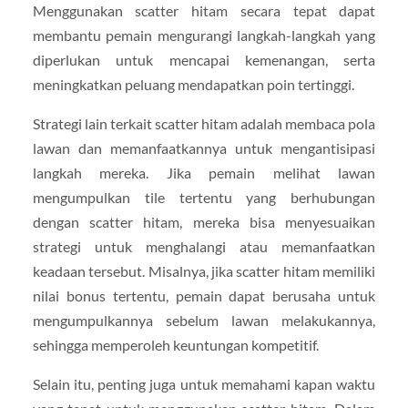
Menggunakan scatter hitam secara tepat dapat
membantu pemain mengurangi langkah-langkah yang
diperlukan untuk mencapai kemenangan, serta
meningkatkan peluang mendapatkan poin tertinggi.
Strategi lain terkait scatter hitam adalah membaca pola
lawan dan memanfaatkannya untuk mengantisipasi
langkah mereka. Jika pemain melihat lawan
mengumpulkan tile tertentu yang berhubungan
dengan scatter hitam, mereka bisa menyesuaikan
strategi untuk menghalangi atau memanfaatkan
keadaan tersebut. Misalnya, jika scatter hitam memiliki
nilai bonus tertentu, pemain dapat berusaha untuk
mengumpulkannya sebelum lawan melakukannya,
sehingga memperoleh keuntungan kompetitif.
Selain itu, penting juga untuk memahami kapan waktu