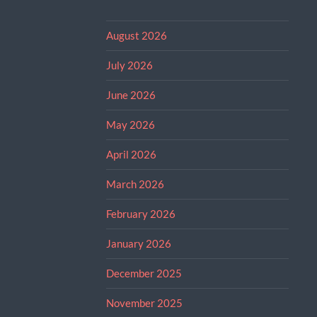
August 2026
July 2026
June 2026
May 2026
April 2026
March 2026
February 2026
January 2026
December 2025
November 2025