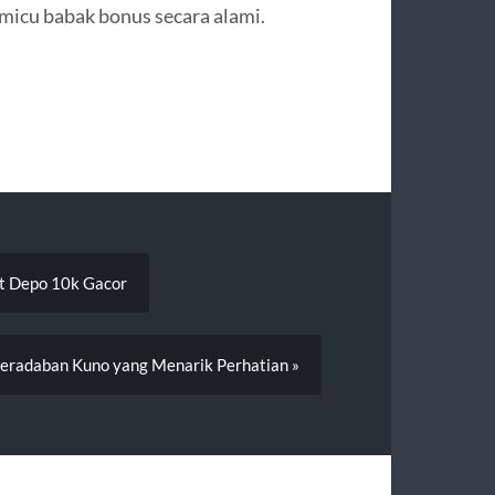
micu babak bonus secara alami.
ot Depo 10k Gacor
eradaban Kuno yang Menarik Perhatian »