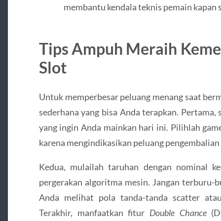
membantu kendala teknis pemain kapan sa
Tips Ampuh Meraih Keme
Slot
Untuk memperbesar peluang menang saat bermai
sederhana yang bisa Anda terapkan. Pertama, s
yang ingin Anda mainkan hari ini. Pilihlah ga
karena mengindikasikan peluang pengembalian m
Kedua, mulailah taruhan dengan nominal ke
pergerakan algoritma mesin. Jangan terburu-b
Anda melihat pola tanda-tanda scatter atau
Terakhir, manfaatkan fitur
Double Chance
(DC