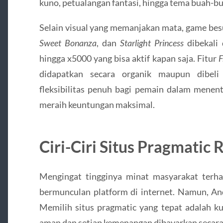
kuno, petualangan fantasi, hingga tema buah-b
Selain visual yang memanjakan mata, game bes
Sweet Bonanza
, dan
Starlight Princess
dibekali 
hingga x5000 yang bisa aktif kapan saja. Fitur
F
didapatkan secara organik maupun dibeli
fleksibilitas penuh bagi pemain dalam menen
meraih keuntungan maksimal.
Ciri-Ciri Situs Pragmatic 
Mengingat tingginya minat masyarakat terhad
bermunculan platform di internet. Namun, And
Memilih situs pragmatic yang tepat adalah k
aman dan setiap kemenangan dibayarkan secara