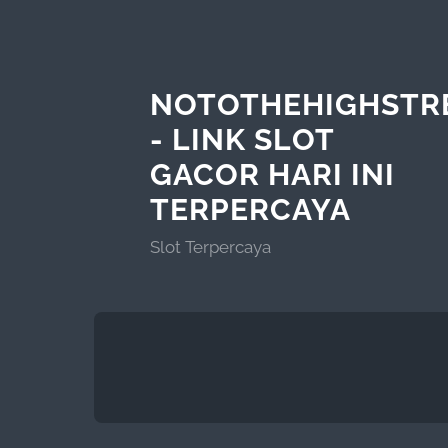
NOTOTHEHIGHSTR
- LINK SLOT
GACOR HARI INI
TERPERCAYA
Slot Terpercaya