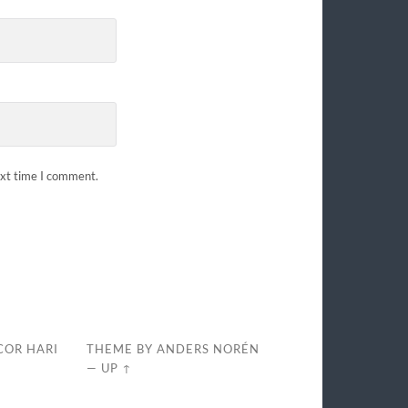
ext time I comment.
COR HARI
THEME BY
ANDERS NORÉN
—
UP ↑