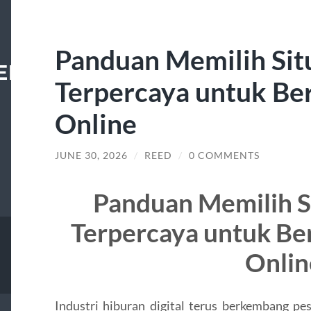
Panduan Memilih Sit
EET.COM
Terpercaya untuk Be
Online
JUNE 30, 2026
/
REED
/
0 COMMENTS
Panduan Memilih S
Terpercaya untuk Be
Onlin
Industri hiburan digital terus berkembang pe