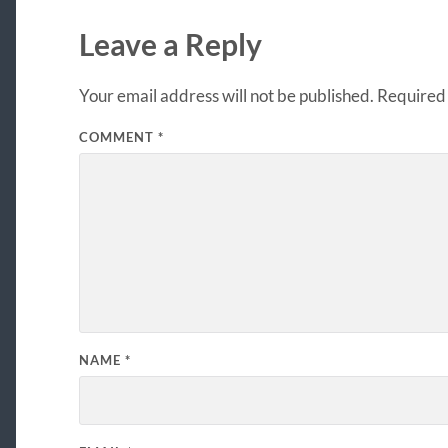
Leave a Reply
Your email address will not be published.
Required 
COMMENT
*
NAME
*