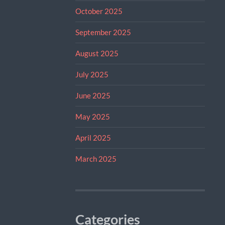
October 2025
September 2025
August 2025
July 2025
June 2025
May 2025
April 2025
March 2025
Categories