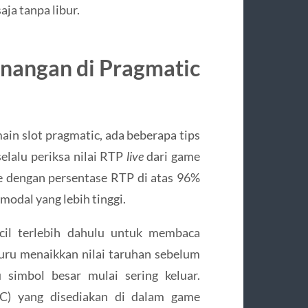
ja tanpa libur.
nangan di Pragmatic
n slot pragmatic, ada beberapa tips
elalu periksa nilai RTP
live
dari game
me dengan persentase RTP di atas 96%
odal yang lebih tinggi.
cil terlebih dahulu untuk membaca
uru menaikkan nilai taruhan sebelum
 simbol besar mulai sering keluar.
) yang disediakan di dalam game