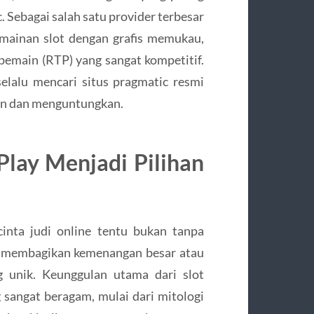
. Sebagai salah satu provider terbesar
ermainan slot dengan grafis memukau,
 pemain (RTP) yang sangat kompetitif.
selalu mencari situs pragmatic resmi
an dan menguntungkan.
lay Menjadi Pilihan
inta judi online tentu bukan tanpa
lam membagikan kemenangan besar atau
 unik. Keunggulan utama dari slot
g sangat beragam, mulai dari mitologi