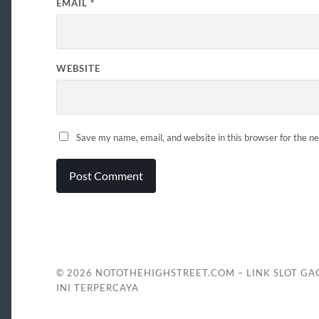
EMAIL
*
WEBSITE
Save my name, email, and website in this browser for the n
© 2026
NOTOTHEHIGHSTREET.COM – LINK SLOT GA
INI TERPERCAYA