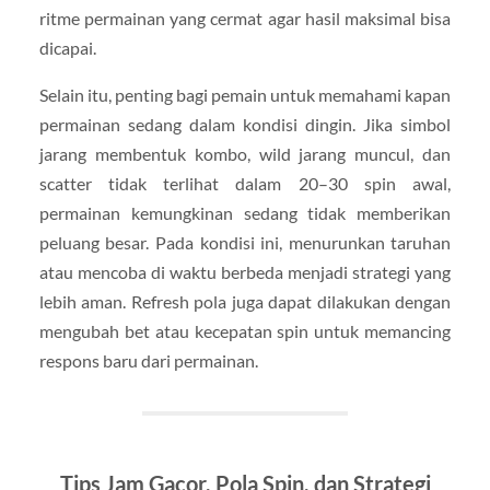
ritme permainan yang cermat agar hasil maksimal bisa
dicapai.
Selain itu, penting bagi pemain untuk memahami kapan
permainan sedang dalam kondisi dingin. Jika simbol
jarang membentuk kombo, wild jarang muncul, dan
scatter tidak terlihat dalam 20–30 spin awal,
permainan kemungkinan sedang tidak memberikan
peluang besar. Pada kondisi ini, menurunkan taruhan
atau mencoba di waktu berbeda menjadi strategi yang
lebih aman. Refresh pola juga dapat dilakukan dengan
mengubah bet atau kecepatan spin untuk memancing
respons baru dari permainan.
Tips Jam Gacor, Pola Spin, dan Strategi