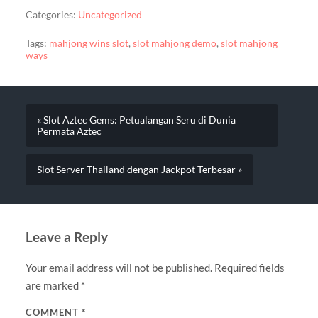
Categories:
Uncategorized
Tags:
mahjong wins slot
,
slot mahjong demo
,
slot mahjong
ways
« Slot Aztec Gems: Petualangan Seru di Dunia
Permata Aztec
Slot Server Thailand dengan Jackpot Terbesar »
Leave a Reply
Your email address will not be published.
Required fields
are marked
*
COMMENT
*