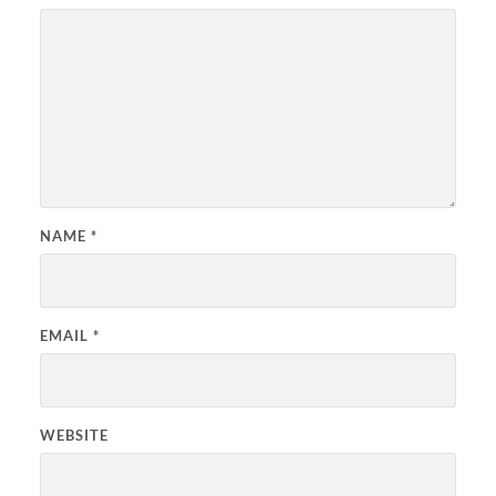
NAME
*
EMAIL
*
WEBSITE