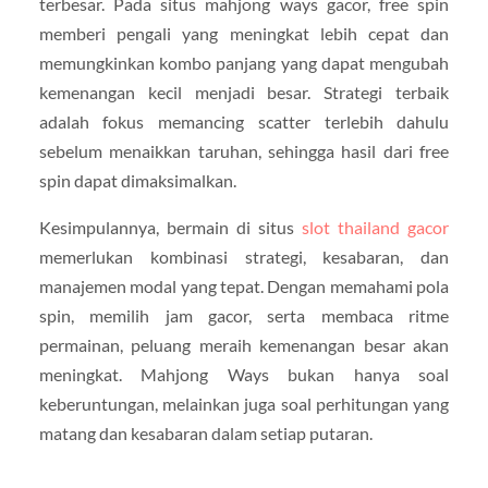
terbesar. Pada situs mahjong ways gacor, free spin
memberi pengali yang meningkat lebih cepat dan
memungkinkan kombo panjang yang dapat mengubah
kemenangan kecil menjadi besar. Strategi terbaik
adalah fokus memancing scatter terlebih dahulu
sebelum menaikkan taruhan, sehingga hasil dari free
spin dapat dimaksimalkan.
Kesimpulannya, bermain di situs
slot thailand gacor
memerlukan kombinasi strategi, kesabaran, dan
manajemen modal yang tepat. Dengan memahami pola
spin, memilih jam gacor, serta membaca ritme
permainan, peluang meraih kemenangan besar akan
meningkat. Mahjong Ways bukan hanya soal
keberuntungan, melainkan juga soal perhitungan yang
matang dan kesabaran dalam setiap putaran.