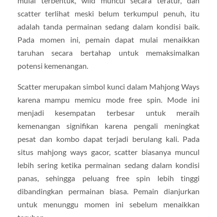
mulai terbentuk, wild muncul secara teratur, dan
scatter terlihat meski belum terkumpul penuh, itu
adalah tanda permainan sedang dalam kondisi baik.
Pada momen ini, pemain dapat mulai menaikkan
taruhan secara bertahap untuk memaksimalkan
potensi kemenangan.
Scatter merupakan simbol kunci dalam Mahjong Ways
karena mampu memicu mode free spin. Mode ini
menjadi kesempatan terbesar untuk meraih
kemenangan signifikan karena pengali meningkat
pesat dan kombo dapat terjadi berulang kali. Pada
situs mahjong ways gacor, scatter biasanya muncul
lebih sering ketika permainan sedang dalam kondisi
panas, sehingga peluang free spin lebih tinggi
dibandingkan permainan biasa. Pemain dianjurkan
untuk menunggu momen ini sebelum menaikkan