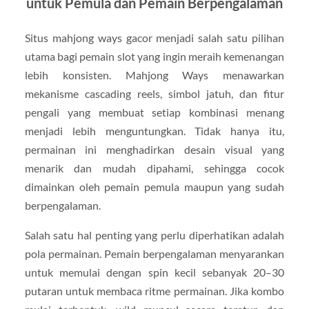
untuk Pemula dan Pemain Berpengalaman
Situs mahjong ways gacor menjadi salah satu pilihan
utama bagi pemain slot yang ingin meraih kemenangan
lebih konsisten. Mahjong Ways menawarkan
mekanisme cascading reels, simbol jatuh, dan fitur
pengali yang membuat setiap kombinasi menang
menjadi lebih menguntungkan. Tidak hanya itu,
permainan ini menghadirkan desain visual yang
menarik dan mudah dipahami, sehingga cocok
dimainkan oleh pemain pemula maupun yang sudah
berpengalaman.
Salah satu hal penting yang perlu diperhatikan adalah
pola permainan. Pemain berpengalaman menyarankan
untuk memulai dengan spin kecil sebanyak 20–30
putaran untuk membaca ritme permainan. Jika kombo