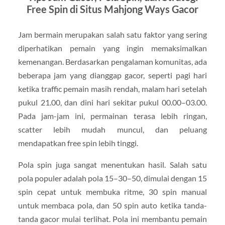
Free Spin di Situs Mahjong Ways Gacor
Jam bermain merupakan salah satu faktor yang sering
diperhatikan pemain yang ingin memaksimalkan
kemenangan. Berdasarkan pengalaman komunitas, ada
beberapa jam yang dianggap gacor, seperti pagi hari
ketika traffic pemain masih rendah, malam hari setelah
pukul 21.00, dan dini hari sekitar pukul 00.00–03.00.
Pada jam-jam ini, permainan terasa lebih ringan,
scatter lebih mudah muncul, dan peluang
mendapatkan free spin lebih tinggi.
Pola spin juga sangat menentukan hasil. Salah satu
pola populer adalah pola 15–30–50, dimulai dengan 15
spin cepat untuk membuka ritme, 30 spin manual
untuk membaca pola, dan 50 spin auto ketika tanda-
tanda gacor mulai terlihat. Pola ini membantu pemain