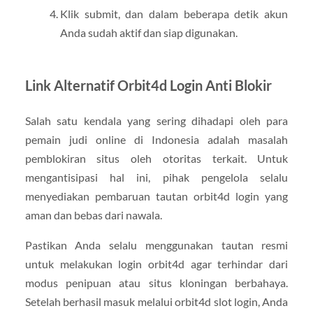
Klik submit, dan dalam beberapa detik akun
Anda sudah aktif dan siap digunakan.
Link Alternatif Orbit4d Login Anti Blokir
Salah satu kendala yang sering dihadapi oleh para
pemain judi online di Indonesia adalah masalah
pemblokiran situs oleh otoritas terkait. Untuk
mengantisipasi hal ini, pihak pengelola selalu
menyediakan pembaruan tautan orbit4d login yang
aman dan bebas dari nawala.
Pastikan Anda selalu menggunakan tautan resmi
untuk melakukan login orbit4d agar terhindar dari
modus penipuan atau situs kloningan berbahaya.
Setelah berhasil masuk melalui orbit4d slot login, Anda