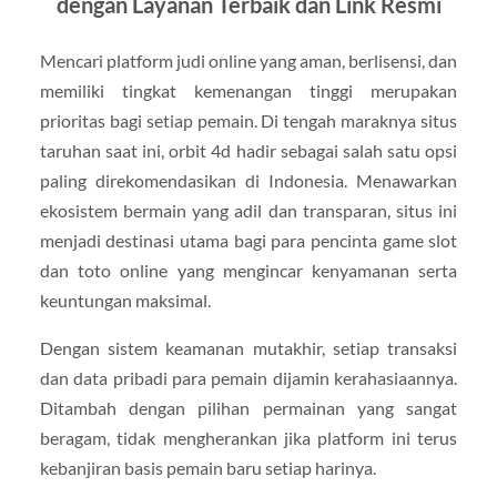
dengan Layanan Terbaik dan Link Resmi
Mencari platform judi online yang aman, berlisensi, dan
memiliki tingkat kemenangan tinggi merupakan
prioritas bagi setiap pemain. Di tengah maraknya situs
taruhan saat ini, orbit 4d hadir sebagai salah satu opsi
paling direkomendasikan di Indonesia. Menawarkan
ekosistem bermain yang adil dan transparan, situs ini
menjadi destinasi utama bagi para pencinta game slot
dan toto online yang mengincar kenyamanan serta
keuntungan maksimal.
Dengan sistem keamanan mutakhir, setiap transaksi
dan data pribadi para pemain dijamin kerahasiaannya.
Ditambah dengan pilihan permainan yang sangat
beragam, tidak mengherankan jika platform ini terus
kebanjiran basis pemain baru setiap harinya.