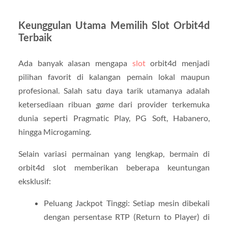
Keunggulan Utama Memilih Slot Orbit4d
Terbaik
Ada banyak alasan mengapa
slot
orbit4d menjadi
pilihan favorit di kalangan pemain lokal maupun
profesional. Salah satu daya tarik utamanya adalah
ketersediaan ribuan
game
dari provider terkemuka
dunia seperti Pragmatic Play, PG Soft, Habanero,
hingga Microgaming.
Selain variasi permainan yang lengkap, bermain di
orbit4d slot memberikan beberapa keuntungan
eksklusif:
Peluang Jackpot Tinggi: Setiap mesin dibekali
dengan persentase RTP (Return to Player) di