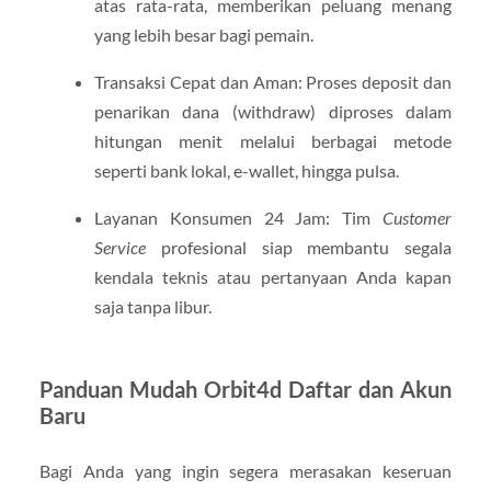
atas rata-rata, memberikan peluang menang
yang lebih besar bagi pemain.
Transaksi Cepat dan Aman: Proses deposit dan
penarikan dana (withdraw) diproses dalam
hitungan menit melalui berbagai metode
seperti bank lokal, e-wallet, hingga pulsa.
Layanan Konsumen 24 Jam: Tim
Customer
Service
profesional siap membantu segala
kendala teknis atau pertanyaan Anda kapan
saja tanpa libur.
Panduan Mudah Orbit4d Daftar dan Akun
Baru
Bagi Anda yang ingin segera merasakan keseruan