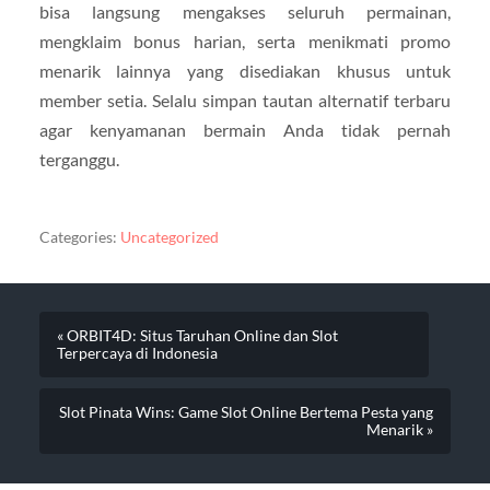
bisa langsung mengakses seluruh permainan,
mengklaim bonus harian, serta menikmati promo
menarik lainnya yang disediakan khusus untuk
member setia. Selalu simpan tautan alternatif terbaru
agar kenyamanan bermain Anda tidak pernah
terganggu.
Categories:
Uncategorized
« ORBIT4D: Situs Taruhan Online dan Slot
Terpercaya di Indonesia
Slot Pinata Wins: Game Slot Online Bertema Pesta yang
Menarik »