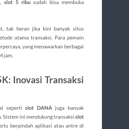
n,
slot 5 ribu
sudah bisa membuka
, tak heran jika kini banyak situs
tode utama transaksi. Para pemain
erpercaya, yang menawarkan berbagai
4 jam.
K: Inovasi Transaksi
al seperti
slot DANA
juga banyak
. Sistem ini mendukung transaksi
slot
rlu berpindah aplikasi atau antre di