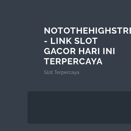
NOTOTHEHIGHSTR
- LINK SLOT
GACOR HARI INI
TERPERCAYA
Slot Terpercaya