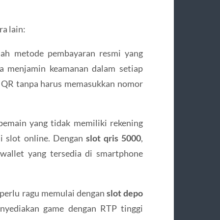
a lain:
ah metode pembayaran resmi yang
ga menjamin keamanan dalam setiap
e QR tanpa harus memasukkan nomor
emain yang tidak memiliki rekening
i slot online. Dengan
slot qris 5000
,
wallet yang tersedia di smartphone
perlu ragu memulai dengan
slot depo
nyediakan game dengan RTP tinggi