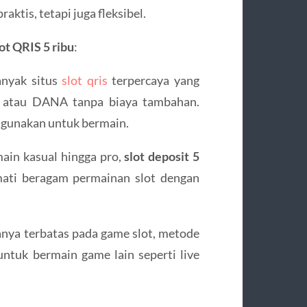
aktis, tetapi juga fleksibel.
lot QRIS 5 ribu
:
nyak situs
slot qris
terpercaya yang
 atau DANA tanpa biaya tambahan.
digunakan untuk bermain.
ain kasual hingga pro,
slot deposit 5
ati beragam permainan slot dengan
nya terbatas pada game slot, metode
ntuk bermain game lain seperti live