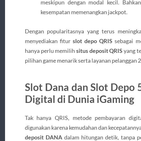
meskipun dengan modal kecil. Bahka
kesempatan memenangkan jackpot.
Dengan popularitasnya yang terus meningkat
menyediakan fitur
slot depo QRIS
sebagai me
hanya perlu memilih
situs deposit QRIS
yang t
pilihan game menarik serta layanan pelanggan 2
Slot Dana dan Slot Depo 5
Digital di Dunia iGaming
Tak hanya QRIS, metode pembayaran digit
digunakan karena kemudahan dan kecepatannya
deposit DANA
dalam hitungan detik, tanpa pe