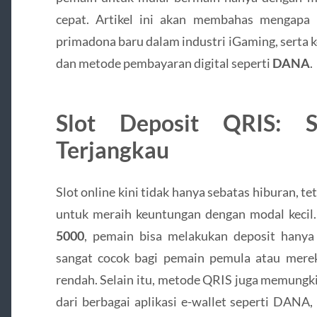
cepat. Artikel ini akan membahas mengap
primadona baru dalam industri iGaming, serta k
dan metode pembayaran digital seperti
DANA
.
Slot Deposit QRIS: 
Terjangkau
Slot online kini tidak hanya sebatas hiburan, t
untuk meraih keuntungan dengan modal kecil
5000
, pemain bisa melakukan deposit hanya
sangat cocok bagi pemain pemula atau merek
rendah. Selain itu, metode QRIS juga memung
dari berbagai aplikasi e-wallet seperti DANA