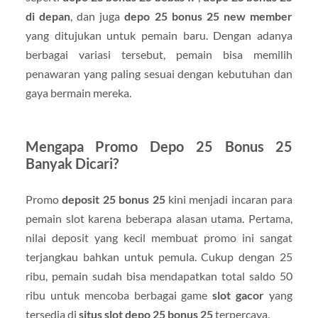
di depan
, dan juga
depo 25 bonus 25 new member
yang ditujukan untuk pemain baru. Dengan adanya
berbagai variasi tersebut, pemain bisa memilih
penawaran yang paling sesuai dengan kebutuhan dan
gaya bermain mereka.
Mengapa Promo Depo 25 Bonus 25
Banyak Dicari?
Promo
deposit 25 bonus 25
kini menjadi incaran para
pemain slot karena beberapa alasan utama. Pertama,
nilai deposit yang kecil membuat promo ini sangat
terjangkau bahkan untuk pemula. Cukup dengan 25
ribu, pemain sudah bisa mendapatkan total saldo 50
ribu untuk mencoba berbagai game
slot gacor
yang
tersedia di
situs slot depo 25 bonus 25
terpercaya.