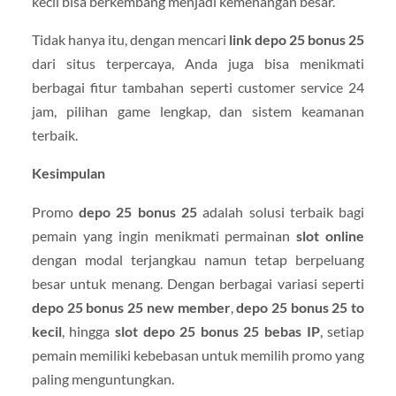
kecil bisa berkembang menjadi kemenangan besar.
Tidak hanya itu, dengan mencari
link depo 25 bonus 25
dari situs terpercaya, Anda juga bisa menikmati
berbagai fitur tambahan seperti customer service 24
jam, pilihan game lengkap, dan sistem keamanan
terbaik.
Kesimpulan
Promo
depo 25 bonus 25
adalah solusi terbaik bagi
pemain yang ingin menikmati permainan
slot online
dengan modal terjangkau namun tetap berpeluang
besar untuk menang. Dengan berbagai variasi seperti
depo 25 bonus 25 new member
,
depo 25 bonus 25 to
kecil
, hingga
slot depo 25 bonus 25 bebas IP
, setiap
pemain memiliki kebebasan untuk memilih promo yang
paling menguntungkan.