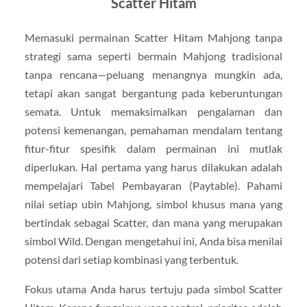
Scatter Hitam
Memasuki permainan Scatter Hitam Mahjong tanpa
strategi sama seperti bermain Mahjong tradisional
tanpa rencana—peluang menangnya mungkin ada,
tetapi akan sangat bergantung pada keberuntungan
semata. Untuk memaksimalkan pengalaman dan
potensi kemenangan, pemahaman mendalam tentang
fitur-fitur spesifik dalam permainan ini mutlak
diperlukan. Hal pertama yang harus dilakukan adalah
mempelajari Tabel Pembayaran (Paytable). Pahami
nilai setiap ubin Mahjong, simbol khusus mana yang
bertindak sebagai Scatter, dan mana yang merupakan
simbol Wild. Dengan mengetahui ini, Anda bisa menilai
potensi dari setiap kombinasi yang terbentuk.
Fokus utama Anda harus tertuju pada simbol Scatter