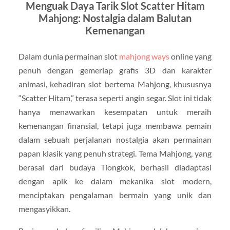
Menguak Daya Tarik Slot Scatter Hitam
Mahjong: Nostalgia dalam Balutan
Kemenangan
Dalam dunia permainan slot
mahjong ways
online yang
penuh dengan gemerlap grafis 3D dan karakter
animasi, kehadiran slot bertema Mahjong, khususnya
“Scatter Hitam,” terasa seperti angin segar. Slot ini tidak
hanya menawarkan kesempatan untuk meraih
kemenangan finansial, tetapi juga membawa pemain
dalam sebuah perjalanan nostalgia akan permainan
papan klasik yang penuh strategi. Tema Mahjong, yang
berasal dari budaya Tiongkok, berhasil diadaptasi
dengan apik ke dalam mekanika slot modern,
menciptakan pengalaman bermain yang unik dan
mengasyikkan.