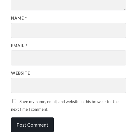
NAME
*
EMAIL
*
WEBSITE
Save my name, email, and website in this browser for the
next time I comment.