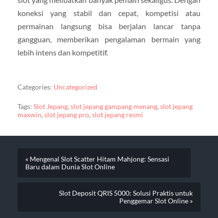
koneksi yang stabil dan cepat, kompetisi atau
permainan langsung bisa berjalan lancar tanpa
gangguan, memberikan pengalaman bermain yang
lebih intens dan kompetitif.
Categories:
Uncategorized
Tags:
Slot Jepang
,
slot jepang gampang menang
,
slot jepang
maxwin
,
slot jepang pro
,
slot jepang resmi
« Mengenal Slot Scatter Hitam Mahjong: Sensasi
Baru dalam Dunia Slot Online
Slot Deposit QRIS 5000: Solusi Praktis untuk
Penggemar Slot Online »